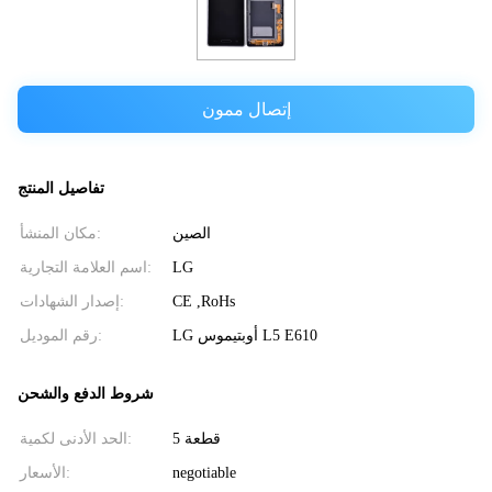
إتصال ممون
تفاصيل المنتج
الصين
مكان المنشأ:
LG
اسم العلامة التجارية:
CE ,RoHs
إصدار الشهادات:
LG أوبتيموس L5 E610
رقم الموديل:
شروط الدفع والشحن
5 قطعة
الحد الأدنى لكمية:
negotiable
الأسعار: