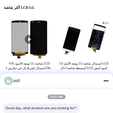
أكثر شاشة LCD LG
5.0 بوصة الأصل LG استبدال شاشة LCD
4.95 بوصة الأسود LG شاشة LCD
شاشة
لG3 البسيطة شاشة LCD أسود أبيض
استبدال لشركة إل جي نيكزس 5 D820
شاشة LCD التي تعمل باللمس محول
الأرقام
asd
بطاقة
8:51 AM
إل جي استبدال الشاشة
شاشة ال جي 19 بوصة
Good day, what product are you looking for?
استبدال شاشة الهاتف