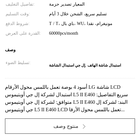
المعيار تصدير حزمة
تفاصيل التغليف:
تسليم سريع، الشحن خلال 3 أيام
وقت التسليم:
T / T، باي بال، WU، مونيغرام، نقدا
شروط الدفع:
60000pcs/month
القدرة على العرض:
وصف
تسليط الضوء:
,
استبدال شاشة الهاتف
إل جي استبدال الشاشة
أسود 4 بوصة تعمل باللمس محول الأرقام LG شاشة LCD
استبدال لشركة إل جي أوبتيموس L5 II E460 سريع التفاصيل:
متوافق: لشركة إل جي أوبتيموس L5 II E460 البند: لشركة إل
جي أوبتيموس L5 II E460 LCD تعمل باللمس محول الأرقا...
منتوج وصف