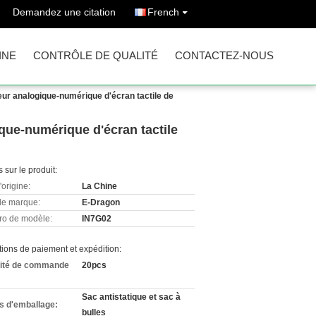
Demandez une citation
French
INE
CONTRÔLE DE QUALITÉ
CONTACTEZ-NOUS
eur analogique-numérique d'écran tactile de
que-numérique d'écran tactile
s sur le produit:
'origine:
La Chine
e marque:
E-Dragon
o de modèle:
IN7G02
ions de paiement et expédition:
ité de commande
20pcs
Sac antistatique et sac à
ls d'emballage:
bulles