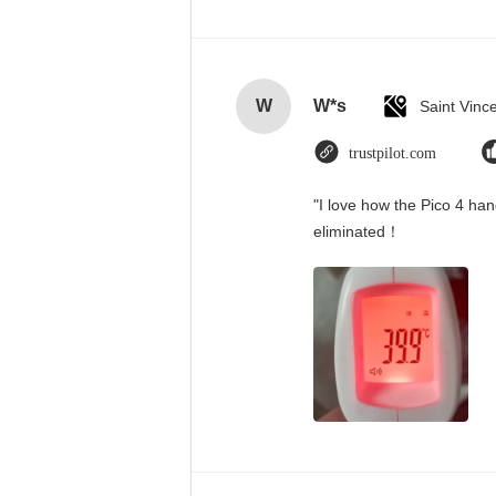
W
W*s
trustpilot.com
"I love how the Pico 4 han
eliminated！