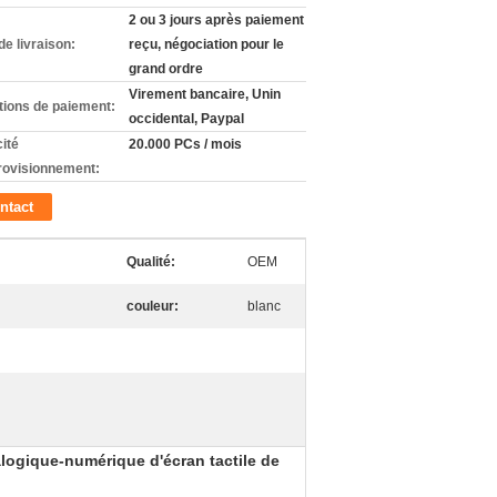
2 ou 3 jours après paiement
de livraison:
reçu, négociation pour le
grand ordre
Virement bancaire, Unin
tions de paiement:
occidental, Paypal
ité
20.000 PCs / mois
rovisionnement:
ntact
Qualité:
OEM
couleur:
blanc
logique-numérique d'écran tactile de