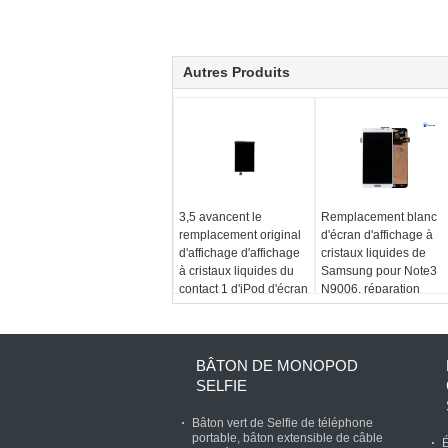
Autres Produits
3,5 avancent le
Remplacement blanc
remplacement original
d'écran d'affichage à
d'affichage d'affichage
cristaux liquides de
à cristaux liquides du
Samsung pour Note3
contact 1 d'iPod d'écran
N9006, réparation
d'affichage à cristaux
d'écran d'affichage à
liquides d'iPod
cristaux liquides de
téléphone portable
BÂTON DE MONOPOD
SELFIE
Bâton vert de Selfie de téléphone
portable, bâton extensible de câble
É