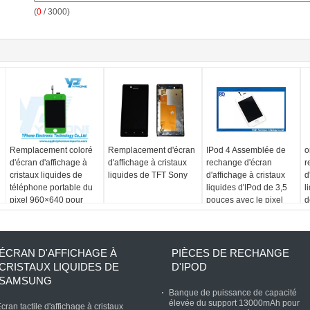
(
0
/ 3000)
Remplacement coloré
Remplacement d'écran
IPod 4 Assemblée de
o
d'écran d'affichage à
d'affichage à cristaux
rechange d'écran
r
cristaux liquides de
liquides de TFT Sony
d'affichage à cristaux
d
téléphone portable du
liquides d'IPod de 3,5
l
pixel 960×640 pour
pouces avec le pixel
d
l'écran vert de GEN du
960 x 640
i
contact 4 d'iPod
ÉCRAN D'AFFICHAGE À
PIÈCES DE RECHANGE
CRISTAUX LIQUIDES DE
D'IPOD
SAMSUNG
Banque de puissance de capacité
élevée du support 13000mAh pour
cran tactile d'affichage à cristaux