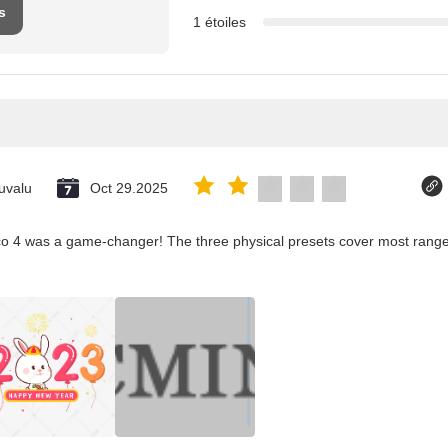
s
1 étoiles
uvalu
Oct 29.2025
co 4 was a game-changer! The three physical presets cover most ranges