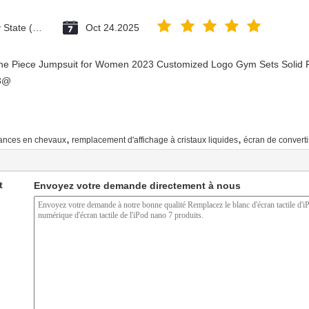
Vatican City State (Holy See)
Oct 24.2025
One Piece Jumpsuit for Women 2023 Customized Logo Gym Sets Solid P
23@
,
,
sances en chevaux
remplacement d'affichage à cristaux liquides
écran de convert
t
Envoyez votre demande directement à nous