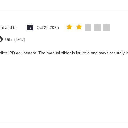
Saint Vincent and the Grenadines
Oct 28.2025
Utile (8987)
dles IPD adjustment. The manual slider is intuitive and stays securely in