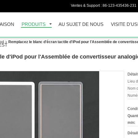
Ventes & Support :
86-123-435436-231
AISON
PRODUITS
AU SUJET DE NOUS
VISITE D'US
Pod
Remplacez le blanc d'écran tactile d'iPod pour l'Assemblée de convertiss
EST
ile d'iPod pour l'Assemblée de convertisseur analogi
Détail
Lieu d
Nom d
Numér
Condit
Quant
min:
Détai