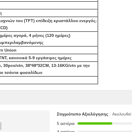
η
υχνιών του (TFT) επίδειξη κρυστάλλου ενεργός-
LCD)
μέρες αγορά, 4 μήνες (120 ημέρες)
συμπεριλαμβανόμενης
rn Union
TNT, κανονικά 5-9 εργάσιμες ημέρες
c, 30pcs/ctn, 38*48*32CM, 13-16KG/ctn με την
αι τσάντα φυσαλίδων
Στιγμιότυπο Αξιολόγησης
Ακολουθεί
5 αστέρια
4 αστέρια