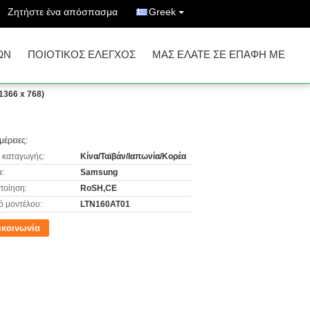
Ζητήστε ένα απόσπασμα
Greek
ΩΝ
ΠΟΙΟΤΙΚΌΣ ΈΛΕΓΧΟΣ
ΜΑΣ ΕΛΆΤΕ ΣΕ ΕΠΑΦΉ ΜΕ
1366 x 768)
μέρειες:
 καταγωγής:
Κίνα/Ταϊβάν/Ιαπωνία/Κορέα
:
Samsung
ποίηση:
RoSH,CE
ό μοντέλου:
LTN160AT01
ικοινωνία