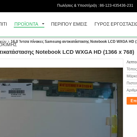
Πωλήσεις & Υποστήριξη :
86-123-435436-231
ΠΊΤΙ
ΠΡΟΪΌΝΤΑ
ΠΕΡΊΠΟΥ ΕΜΕΊΣ
ΓΎΡΟΣ ΕΡΓΟΣΤΑΣΊ
ικών
16,0 Ίντσα πίνακες Samsung αντικατάστασης Notebook LCD WXGA HD (
ΟΚΙΜΉΣ
ντικατάστασης Notebook LCD WXGA HD (1366 x 768)
Λεπτο
Τόπος
Μάρκα
Πιστο
Αριθμ
Επ