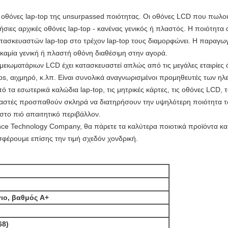
ες οθόνες lap-top της unsurpassed ποιότητας. Οι οθόνες LCD που πωλο
σιες αρχικές οθόνες lap-top - κανένας γενικός ή πλαστός. Η ποιότητα 
 κατασκευαστών lap-top στο τρέχον lap-top τους διαμορφώνει. Η παραγωγ
καμία γενική ή πλαστή οθόνη διαθέσιμη στην αγορά.
ειωματάριων LCD έχει κατασκευαστεί απλώς από τις μεγάλες εταιρίες 
ps, αιχμηρό, κ.λπ. Είναι συνολικά αναγνωρισμένοι προμηθευτές των η
 τα εσωτερικά καλώδια lap-top, τις μητρικές κάρτες, τις οθόνες LCD, 
ευαστές προσπαθούν σκληρά να διατηρήσουν την υψηλότερη ποιότητα 
 στο πιό απαιτητικό περιβάλλον.
e Technology Company, θα πάρετε τα καλύτερα ποιοτικά προϊόντα και 
φέρουμε επίσης την τιμή σχεδόν χονδρική.
ιο, βαθμός A+
68)