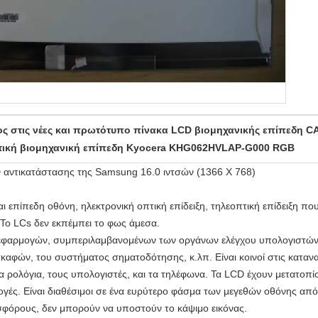
 στις νέες και πρωτότυπο πίνακα LCD βιομηχανικής επίπεδη CA
τική βιομηχανική επίπεδη Kyocera KHG062HVLAP-G000 RGB
ντικατάστασης της Samsung 16.0 ιντσών (1366 X 768)
αι επίπεδη οθόνη, ηλεκτρονική οπτική επίδειξη, τηλεοπτική επίδειξη πο
 Το LCs δεν εκπέμπει το φως άμεσα.
 εφαρμογών, συμπεριλαμβανομένων των οργάνων ελέγχου υπολογιστών
καφών, του συστήματος σηματοδότησης, κ.λπ. Είναι κοινοί στις κατανα
τα ρολόγια, τους υπολογιστές, και τα τηλέφωνα. Τα LCD έχουν μετατοπίσ
ές. Είναι διαθέσιμοι σε ένα ευρύτερο φάσμα των μεγεθών οθόνης από τ
σφόρους, δεν μπορούν να υποστούν το κάψιμο εικόνας.