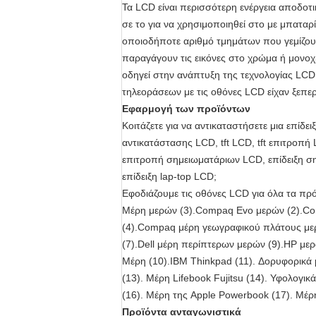
Τα LCD είναι περισσότερη ενέργεια αποδοτ
σε το για να χρησιμοποιηθεί στο με μπατα
οποιοδήποτε αριθμό τμημάτων που γεμίζου
παραγάγουν τις εικόνες στο χρώμα ή μονοχ
οδηγεί στην ανάπτυξη της τεχνολογίας LCD
τηλεοράσεων με τις οθόνες LCD είχαν ξεπ
Εφαρμογή των προϊόντων
Κοιτάζετε για να αντικαταστήσετε μια επίδ
αντικατάστασης LCD, tft LCD, tft επιτροπ
επιτροπή σημειωματάριων LCD, επίδειξη σ
επίδειξη lap-top LCD;
Εφοδιάζουμε τις οθόνες LCD για όλα τα πρ
Μέρη μερών (3).Compaq Evo μερών (2).Com
(4).Compaq μέρη γεωγραφικού πλάτους μερώ
(7).Dell μέρη περίπτερων μερών (9).HP με
Μέρη (10).IBM Thinkpad (11). Δορυφορικά 
(13). Μέρη Lifebook Fujitsu (14). Υφολογικ
(16). Μέρη της Apple Powerbook (17). Μέρ
Προϊόντα ανταγωνιστικά