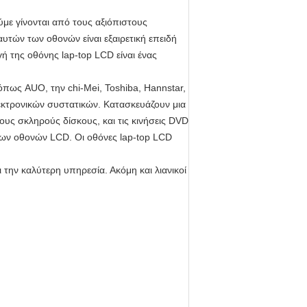
ύμε γίνονται από τους αξιόπιστους
αυτών των οθονών είναι εξαιρετική επειδή
ή της οθόνης lap-top LCD είναι ένας
όπως AUO, την chi-Mei, Toshiba, Hannstar,
λεκτρονικών συστατικών. Κατασκευάζουν μια
τους σκληρούς δίσκους, και τις κινήσεις DVD
των οθονών LCD. Οι οθόνες lap-top LCD
την καλύτερη υπηρεσία. Ακόμη και λιανικοί