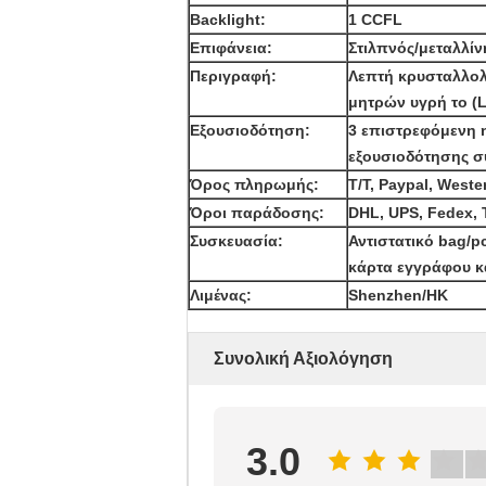
Backlight:
1 CCFL
Επιφάνεια:
Στιλπνός/μεταλλίν
Περιγραφή:
Λεπτή κρυσταλλολ
μητρών υγρή το (
Εξουσιοδότηση:
3 επιστρεφόμενη η
εξουσιοδότησης 
Όρος πληρωμής:
T/T, Paypal, Weste
Όροι παράδοσης:
DHL, UPS, Fedex, 
Συσκευασία:
Αντιστατικό bag/p
κάρτα εγγράφου κ
Λιμένας:
Shenzhen/HK
Συνολική Αξιολόγηση
3.0