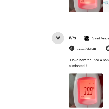
W
W*s
trustpilot.com
"I love how the Pico 4 han
eliminated！