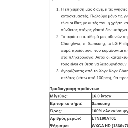
Η επιχείρησή μας διανέμει τις γνήσι
κατασκευαστές. Πωλούμε μόνο τις γνή
είναι οι ίδιες με αυτές που η χρήση
σύνθετος στόχος γίαυτό δεν υπάρχει 
Το τεράστιο απόθεμά μας οθονών σημ
Chunghwa, τη Samsung, το LG Philli
σειρά προϊόντων, που κυμαίνονται από
στα πληκτρολόγια. Αυτοί οι κατασκ
τους είναι σε θέση να λειτουργήσουν
Αγοράζοντας από το Χογκ Κογκ Chanc
πελάτες (κάτω από 100pcs), θα προσ
Προδιαγραφή προϊόντων
Μέγεθος:
16.0 ίντσα
Εμπορικό σήμα:
Samsung
Όρος:
100% ολοκαίνουργ
Αριθμός μερών:
LTN160AT01
Ψήφισμα:
WXGA HD (1366x7