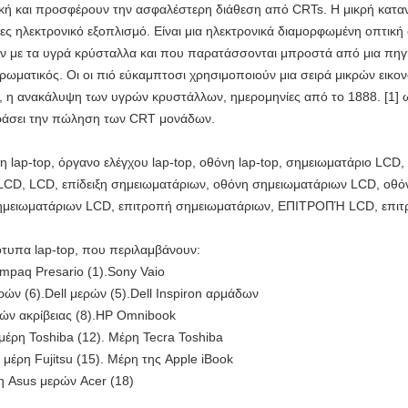
ική και προσφέρουν την ασφαλέστερη διάθεση από CRTs. Η μικρή κατα
ρίες ηλεκτρονικό εξοπλισμό. Είναι μια ηλεκτρονικά διαμορφωμένη οπτι
ν με τα υγρά κρύσταλλα και που παρατάσσονται μπροστά από μια πηγή
ρωματικός. Οι οι πιό εύκαμπτοσι χρησιμοποιούν μια σειρά μικρών ει
, η ανακάλυψη των υγρών κρυστάλλων, ημερομηνίες από το 1888. [1] 
εράσει την πώληση των CRT μονάδων.
ειξη lap-top, όργανο ελέγχου lap-top, οθόνη lap-top, σημειωματάριο LC
ή LCD, LCD, επίδειξη σημειωματάριων, οθόνη σημειωματάριων LCD, οθ
ημειωματάριων LCD, επιτροπή σημειωματάριων, ΕΠΙΤΡΟΠΉ LCD, επιτρο
ότυπα lap-top, που περιλαμβάνουν:
paq Presario (1).Sony Vaio
ν (6).Dell μερών (5).Dell Inspiron αρμάδων
ρών ακρίβειας (8).HP Omnibook
μέρη Toshiba (12). Μέρη Tecra Toshiba
ά μέρη Fujitsu (15). Μέρη της Apple iBook
η Asus μερών Acer (18)