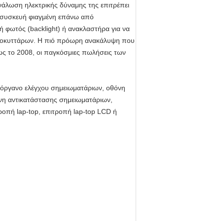
νάλωση ηλεκτρικής δύναμης της επιτρέπει
κή συσκευή φιαγμένη επάνω από
 φωτός (backlight) ή ανακλαστήρα για να
κονοκυττάρων. Η πιό πρόωρη ανακάλυψη που
ως το 2008, οι παγκόσμιες πωλήσεις των
D, όργανο ελέγχου σημειωματάριων, οθόνη
όνη αντικατάστασης σημειωματάριων,
πή lap-top, επιτροπή lap-top LCD ή