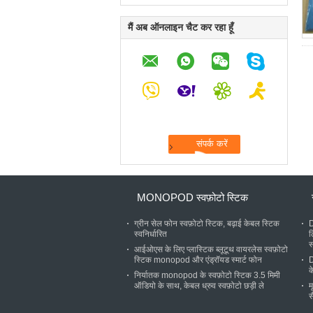
मैं अब ऑनलाइन चैट कर रहा हूँ
MONOPOD स्वफ़ोटो स्टिक
ग्रीन सेल फोन स्वफ़ोटो स्टिक, बढ़ाई केबल स्टिक
D
स्वनिर्धारित
ल
स
आईओएस के लिए प्लास्टिक ब्लूटूथ वायरलेस स्वफ़ोटो
स्टिक monopod और एंड्रॉयड स्मार्ट फोन
D
क
निर्यातक monopod के स्वफ़ोटो स्टिक 3.5 मिमी
ऑडियो के साथ, केबल ध्रुव स्वफ़ोटो छड़ी ले
म
स