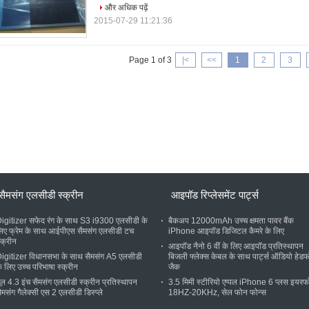
और अधिक पढ़ें
2015-07-29 11:21:36
Page 1 of 3
|<
<<
1
2
3
सैमसंग एलसीडी स्क्रीन
आइपॉड रिप्लेसमेंट पार्ट्स
igitizer सफेद रंग के साथ S3 i9300 एलसीडी के
बैकअप 12000mAh उच्च क्षमता पावर बैंक
िए फ्रेम के साथ आईपीएस सैमसंग एलसीडी टच
iPhone आइपॉड डिजिटल कैमरे के लिए
्क्रीन
आइपॉड नैनो 6 वीं के लिए आइपॉड प्रतिस्थापन
igitizer विधानसभा के साथ सैमसंग A5 एलसीडी
बिजली फ्लेक्स केबल के साथ पार्ट्स ऑडियो हेड
े लिए उच्च परिभाषा स्क्रीन
जैक
ूल 4.3 इंच सैमसंग एलसीडी स्क्रीन प्रतिस्थापन
3.5 मिमी स्टीरियो एप्पल iPhone 6 प्लस इयर
ैमसंग गैलेक्सी एस 2 एलसीडी डिस्प्ले
18HZ-20KHz, सेल फोन फोन्स