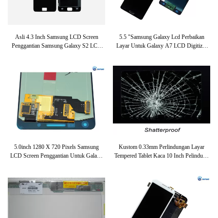
Layar LCD LG2
Layar LCD LG3
Asli 4.3 Inch Samsung LCD Screen
5.5 "Samsung Galaxy Lcd Perbaikan
Layar LCD LG4
Layar LCD LG5
Penggantian Samsung Galaxy S2 LCD
Layar Untuk Galaxy A7 LCD Digitizer
Display
Dan Screen Penggantian
Layar LCD LG6
Layar LCD LG7
5.0inch 1280 X 720 Pixels Samsung
Kustom 0.33mm Perlindungan Layar
LCD Screen Penggantian Untuk Galaxy
Tempered Tablet Kaca 10 Inch Pelindung
A5
Layar Lcd