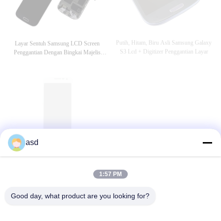
Putih, Hitam, Biru Asli Samsung Galaxy
Layar Sentuh Samsung LCD Screen
S3 Lcd + Digitizer Penggantian Layar
Penggantian Dengan Bingkai Majelis
Untuk S4 Mini I9195
asd
Cell Phone LCD Screen Penggantian
960 X 540 Pixel Putih 4.5inch Samsung
Untuk Samsung I9200 LCD
Lcd Screen Penggantian Untuk A3 /
A3000
1:57 PM
LIHAT LEBIH
Good day, what product are you looking for?