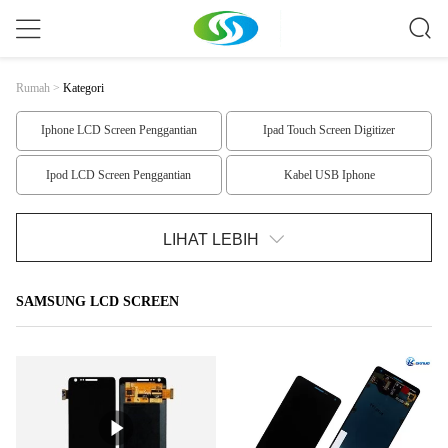
Rumah
>
Kategori
Iphone LCD Screen Penggantian
Ipad Touch Screen Digitizer
Ipod LCD Screen Penggantian
Kabel USB Iphone
Monopod tongkat narsis
samsung penggantian suku cadang
LIHAT LEBIH
Iphone 6 Penggantian Parts
iphone 5 suku cadang
SAMSUNG LCD SCREEN
Iphone 4 Bagian Penggantian
Ipad Penggantian Parts
Ipod Penggantian Parts
Layar LCD Nokia
HTC lcd layar penggantian
Samsung LCD Screen
LG LCD Screen
Layar LCD LG1