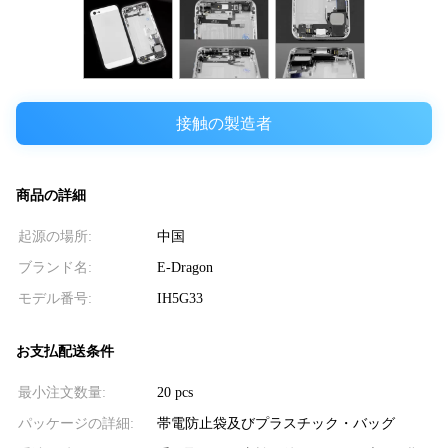
接触の製造者
商品の詳細
起源の場所:
中国
ブランド名:
E-Dragon
モデル番号:
IH5G33
お支払配送条件
最小注文数量:
20 pcs
パッケージの詳細:
帯電防止袋及びプラスチック・バッグ