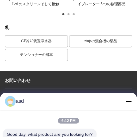
スク
Lcd のスクリーンそして接触
イブレーター 5 つの修理部品
の
札
GE冷却装置浄水器
ninjaの混合機の部品
テンショナーの滑車
お問い合わせ
China Phone LCD Screen Replacement Online Market
asd
住所:
address China Phone LCD Screen Replacement Online Market
address
6:12 PM
電話:
0086-123-435436-321
Good day, what product are you looking for?