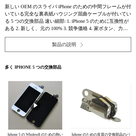
新しい OEM のスライバ iPhone のための中間フレームが付
いている完全な裏表紙ハウジング屈曲ケーブルが付いてい
る 5 つの交換部品 速い細部: 1. iPhone 5 のために互換性が
ある 2. 新しく、元の 100% 3. 競争価格 4. 家ボタン、力ボ
タン、ハウジング、中間フレーム等を使って。 5. 出荷す
る前に厳しくテストされて 指定: 銘柄 E ドラゴン 互換性
製品の説明
がある iPhone 5 原物の場所 中...
多く IPHONE 5 つの交換部品
の
Iphone 5 の Wholesell のための熱い
Iphone のための良質の交換部品のバ
I