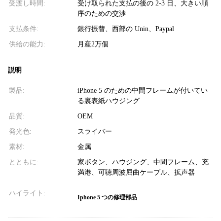
受渡し時間:
受け取られた支払の後の 2-3 日、大きい順
序のための交渉
支払条件:
銀行振替、西部の Unin、Paypal
供給の能力:
月産2万個
説明
製品:
iPhone 5 のための中間フレームが付いてい
る裏表紙ハウジング
品質:
OEM
発光色:
スライバー
素材:
金属
とともに:
家ボタン、ハウジング、中間フレーム、充
満港、可聴周波屈曲ケーブル、拡声器
ハイライト:
Iphone 5 つの修理部品