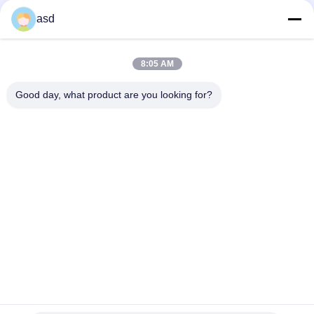
asd
꼬리표
8:05 AM
원각대 셀피 스틱
전화 selfie 지팡이
Good day, what product are you looking for?
확장 가능한 selfie 지팡이
저희에게 연락하십시오
China Phone LCD Screen Replacement Online Market
주소:
address China Phone LCD Screen Replacement Online Market
address
전화:
0086-123-435436-321
E-Mail:
675991288@qq.com
연락하다