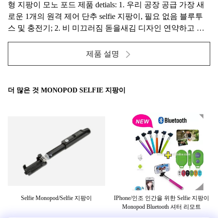
형 지팡이 모노 포드 제품 detials: 1. 우리 공장 공급 가장 새
로운 1개의 원격 제어 단추 selfie 지팡이, 필요 없음 블루투
스 및 충전기; 2. 비 미끄러짐 돋을새김 디자인 연약하고 안
락한 그립; 3. 고강도와 6 수준 긴 길이 알루미늄 합금 망원경
막대; 4. 강한 버클을 자전하는 ...
제품 설명
더 많은 것 MONOPOD SELFIE 지팡이
스
Selfie Monopod/Selfie 지팡이
IPhone/인조 인간을 위한 Selfie 지팡이
빛
부속
Monopod Bluetooth 셔터 리모트
를