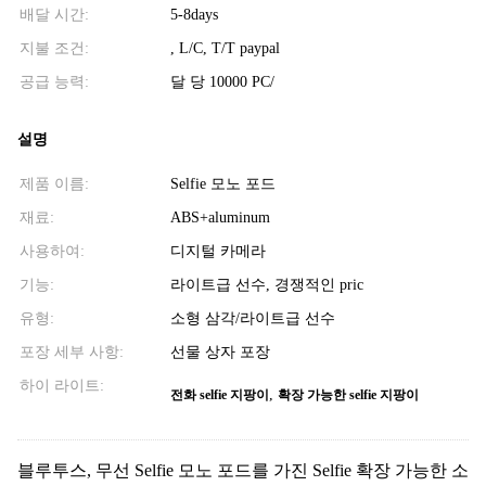
배달 시간:
5-8days
지불 조건:
, L/C, T/T paypal
공급 능력:
달 당 10000 PC/
설명
제품 이름:
Selfie 모노 포드
재료:
ABS+aluminum
사용하여:
디지털 카메라
기능:
라이트급 선수, 경쟁적인 pric
유형:
소형 삼각/라이트급 선수
포장 세부 사항:
선물 상자 포장
하이 라이트:
,
전화 selfie 지팡이
확장 가능한 selfie 지팡이
블루투스, 무선 Selfie 모노 포드를 가진 Selfie 확장 가능한 소