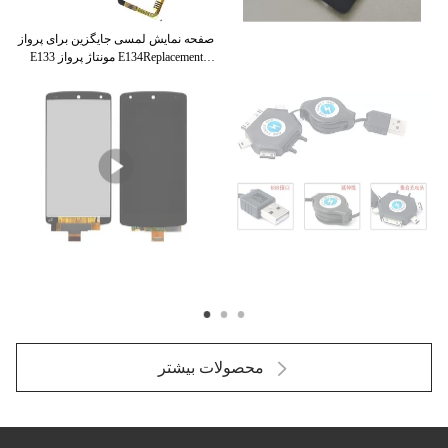
صفحه نمایش لمسی جایگزین برای پرواز
E133 مونتاژ پرواز E134Replacement
صفحه نمایش لمسی برای پرواز E133
مونتاژ پرواز E134Replacemen
محصولات بیشتر