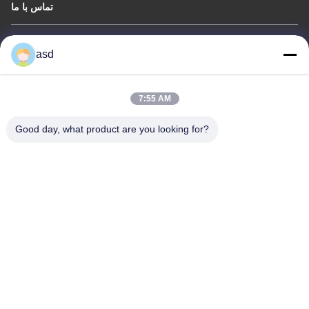
تماس با ما
China Phone LCD Screen Replacement Online Market
asd
نشانی:
address China Phone LCD Screen Replacement Online Market
address
7:55 AM
تلفن:
0086-123-435436-321
Good day, what product are you looking for?
E-Mail:
675991288@qq.com
Copyright © 2015 - 2026 iphonelcdscreens.com. All rights reserved. Developed by
ECER