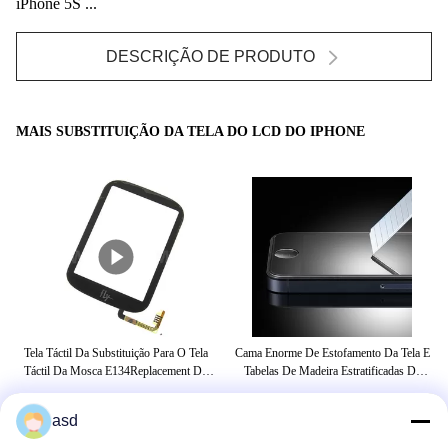
iPhone 5S ...
DESCRIÇÃO DE PRODUTO
MAIS SUBSTITUIÇÃO DA TELA DO LCD DO IPHONE
Tela Táctil Da Substituição Para O Tela
Cama Enorme De Estofamento Da Tela E
Tel
e
Táctil Da Mosca E134Replacement Do
Tabelas De Madeira Estratificadas Da
780
Conjunto Da Mosca E133 Para A Mosca
Mesa Com Armário Da Bagagem
E134Replacemen Do Conjunto Da Mosca
asd
E133