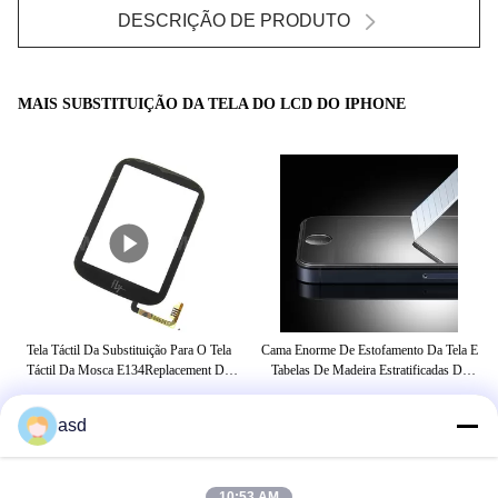
DESCRIÇÃO DE PRODUTO
MAIS SUBSTITUIÇÃO DA TELA DO LCD DO IPHONE
Tela Táctil Da Substituição Para O Tela
Cama Enorme De Estofamento Da Tela E
Tel
e
Táctil Da Mosca E134Replacement Do
Tabelas De Madeira Estratificadas Da
780
Conjunto Da Mosca E133 Para A Mosca
Mesa Com Armário Da Bagagem
E134Replacemen Do Conjunto Da Mosca
asd
E133
ETIQUETAS
10:53 AM