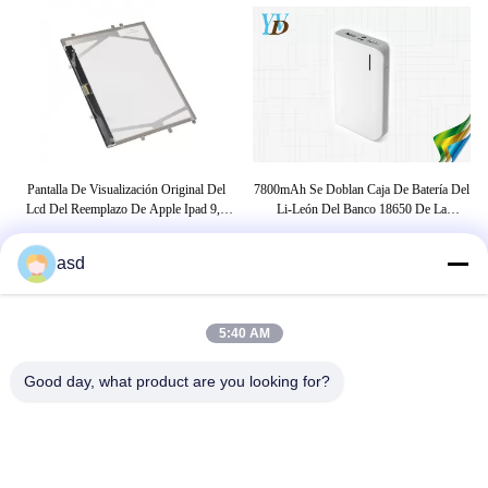
d
Pantalla De Visualización Original Del
7800mAh Se Doblan Caja De Batería Del
uch
Lcd Del Reemplazo De Apple Ipad 9,7
Li-León Del Banco 18650 De La
R
Pulgadas
Alimentación Por USB Para El
L
MP3/MP4/la PC/Ipad
asd
ETIQUETAS
5:40 AM
mini reemplazo de 4 pantallas del ipad
mini reemplazo de la pantalla del ipad
Good day, what product are you looking for?
bombillas llevadas elegantes de la
energía
CONTÁCTENOS