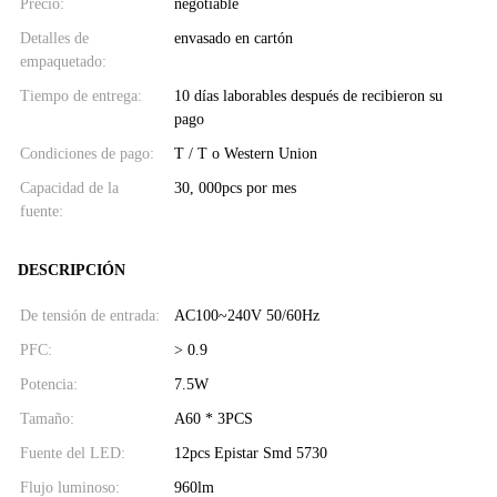
Precio:
negotiable
Detalles de
envasado en cartón
empaquetado:
Tiempo de entrega:
10 días laborables después de recibieron su
pago
Condiciones de pago:
T / T o Western Union
Capacidad de la
30, 000pcs por mes
fuente:
DESCRIPCIÓN
De tensión de entrada:
AC100~240V 50/60Hz
PFC:
> 0.9
Potencia:
7.5W
Tamaño:
A60 * 3PCS
Fuente del LED:
12pcs Epistar Smd 5730
Flujo luminoso:
960lm