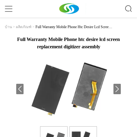
Full Warranty Mobile Phone Htc Desire Lcd Screen R
บ้าน
>
ผลิตภัณฑ์
>
Eplacement Digitizer Assembly
Full Warranty Mobile Phone htc desire lcd screen
replacement digitizer assembly