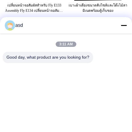
one
เปลี่ยนหน้าจอสัมผัสสำหรับ Fly E133
เบาะผ้าเตียงขนาดคิงไซส์และโต๊ะไม้ลา
C
vo
Assembly Fly E134 เปลี่ยนหน้าจอสัมผัส
มิเนตพร้อมตู้เก็บของ
Sc
สำหรับ Fly E133 Assembly Fly
E134Replacemen
asd
แท็ก
3:11 AM
เปลี่ยนกระจก iphone
เปลี่ยนหน้าจอ iphone 5s
Good day, what product are you looking for?
เปลี่ยนหน้าจอ iphone 6s
ติดต่อเรา
China Phone LCD Screen Replacement Online Market
ที่อยู่:
address China Phone LCD Screen Replacement Online Market
address
โทรศัพท์:
0086-123-435436-321