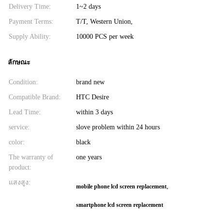
Delivery Time:
1~2 days
Payment Terms:
T/T, Western Union,
Supply Ability:
10000 PCS per week
ลักษณะ
Condition:
brand new
Compatible Brand:
HTC Desire
Lead Time:
within 3 days
service:
slove problem within 24 hours
color:
black
The warranty of
one years
product:
แสงสูง:
,
mobile phone lcd screen replacement
smartphone lcd screen replacement