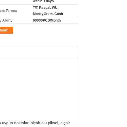
within 3 days
T/T, Paypal, WU,
nt Terms:
MoneyGram, Cash
 Ability:
60000PCS/Month
etişim
gun noktalar, hiçbir ölü piksel, hiçbir