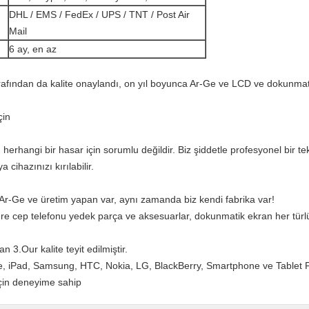
DHL / EMS / FedEx / UPS / TNT / Post Air
Mail
6 ay, en az
rafından da kalite onaylandı, on yıl boyunca Ar-Ge ve LCD ve dokunmat
çin
rhangi bir hasar için sorumlu değildir. Biz şiddetle profesyonel bir te
 cihazınızı kırılabilir.
 Ar-Ge ve üretim yapan var, aynı zamanda biz kendi fabrika var!
 cep telefonu yedek parça ve aksesuarlar, dokunmatik ekran her türlü Di
 3.Our kalite teyit edilmiştir.
e, iPad, Samsung, HTC, Nokia, LG, BlackBerry, Smartphone ve Tablet PC 
 için deneyime sahip