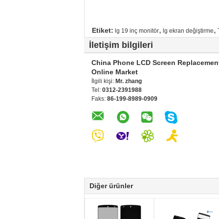
,
,
Etiket:
lg 19 inç monitör
lg ekran değiştirme
İletişim bilgileri
China Phone LCD Screen Replacemen
Online Market
İlgili kişi:
Mr. zhang
Tel:
0312-2391988
Faks:
86-199-8989-0909
Diğer ürünler