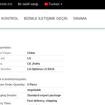
Bir teklif isteği
Turkish
35436-231
E KONTROL
BIZIMLE ILETIŞIME GEÇIN
SINAMA
yrıntıları:
of Origin:
China
 adı:
LG
ka:
CE ,RoHs
 Number:
LG Optimus L5 E610
& teslimat koşulları:
um Order Quantity:
5 Piece
negotiable
ging Details:
Standard export package
Fast delivery, shipping
ery Time: