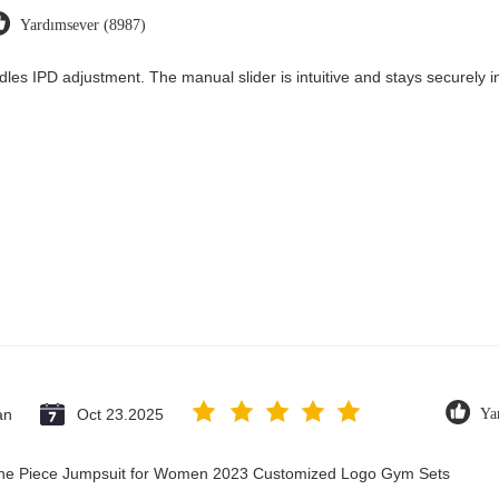
Yardımsever (8987)
dles IPD adjustment. The manual slider is intuitive and stays securely in
an
Oct 23.2025
Ya
 One Piece Jumpsuit for Women 2023 Customized Logo Gym Sets