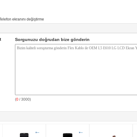
Telefon ekranını değiştirme
t
Sorgunuzu doğrudan bize gönderin
(
0
/ 3000)