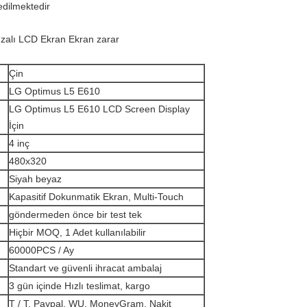
edilmektedir
arızalı LCD Ekran Ekran zarar
Çin
LG Optimus L5 E610
LG Optimus L5 E610 LCD Screen Display
İçin
4 inç
480x320
Siyah beyaz
Kapasitif Dokunmatik Ekran, Multi-Touch
göndermeden önce bir test tek
Hiçbir MOQ, 1 Adet kullanılabilir
60000PCS / Ay
Standart ve güvenli ihracat ambalaj
3 gün içinde Hızlı teslimat, kargo
T / T, Paypal, WU, MoneyGram, Nakit