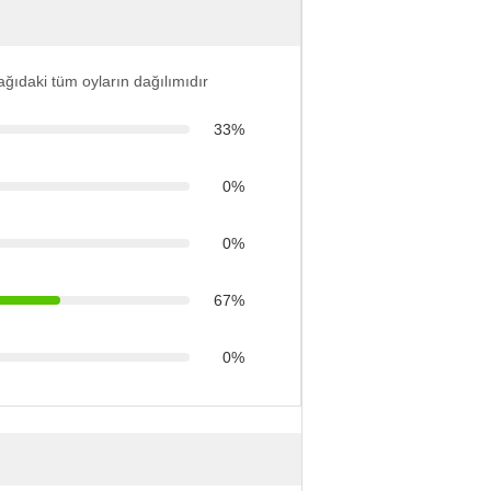
ğıdaki tüm oyların dağılımıdır
33%
0%
0%
67%
0%