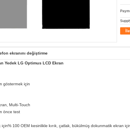
Payme
Supply
İl
efon ekranını değiştirme
ran Yedek LG Optimus LCD Ekran
 göstermek için
ran, Multi-Touch
n önce test
n% 100 OEM kesinlikle kırık, çatlak, bükülmüş dokunmatik ekran için uy