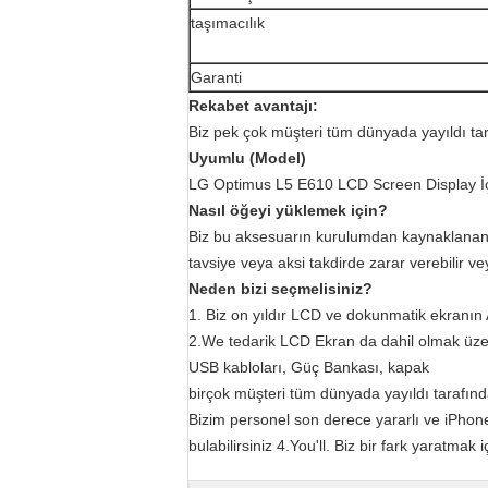
taşımacılık
Garanti
Rekabet avantajı:
Biz pek çok müşteri tüm dünyada yayıldı ta
Uyumlu (Model)
LG Optimus L5 E610 LCD Screen Display İ
Nasıl öğeyi yüklemek için?
Biz bu aksesuarın kurulumdan kaynaklanan he
tavsiye veya aksi takdirde zarar verebilir veya
Neden bizi seçmelisiniz?
1. Biz on yıldır LCD ve dokunmatik ekranın
2.We tedarik LCD Ekran da dahil olmak üzere
USB kabloları, Güç Bankası, kapak
birçok müşteri tüm dünyada yayıldı tarafından
Bizim personel son derece yararlı ve iPhon
bulabilirsiniz 4.You'll. Biz bir fark yaratmak