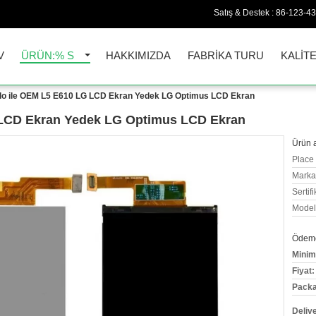
Satış & Destek :
86-123-4
V
ÜRÜN:% S
HAKKIMIZDA
FABRIKA TURU
KALIT
lo ile OEM L5 E610 LG LCD Ekran Yedek LG Optimus LCD Ekran
 LCD Ekran Yedek LG Optimus LCD Ekran
Ürün a
Place 
Marka
Sertifi
Model
Ödeme 
Minim
Fiyat:
Packa
Deliv