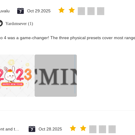
uvalu
Oct 29.2025
Yardımsever (1)
co 4 was a game-changer! The three physical presets cover most ranges
Saint Vincent and the Grenadines
Oct 28.2025