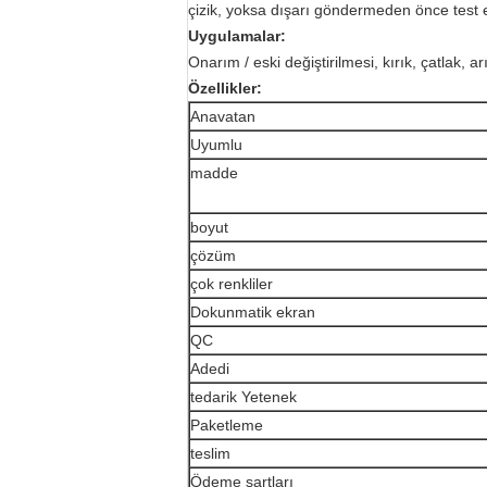
çizik, yoksa dışarı göndermeden önce test 
Uygulamalar:
Onarım / eski değiştirilmesi, kırık, çatlak, 
Özellikler:
Anavatan
Uyumlu
madde
boyut
çözüm
çok renkliler
Dokunmatik ekran
QC
Adedi
tedarik Yetenek
Paketleme
teslim
Ödeme şartları