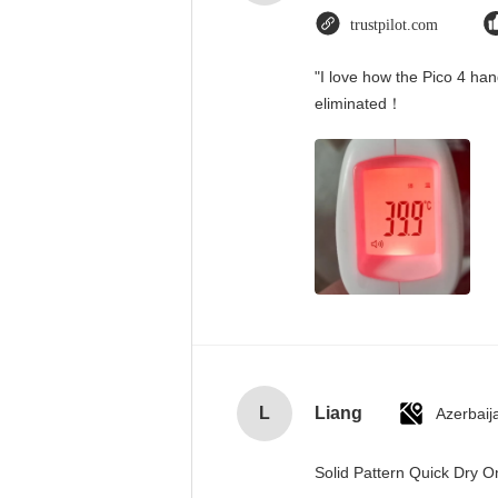
trustpilot.com
"I love how the Pico 4 han
eliminated！
L
Liang
Azerbaij
Solid Pattern Quick Dry