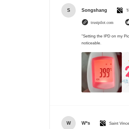
S
Songshang
T
trustpilot.com
"Setting the IPD on my Pi
noticeable.
W
W*s