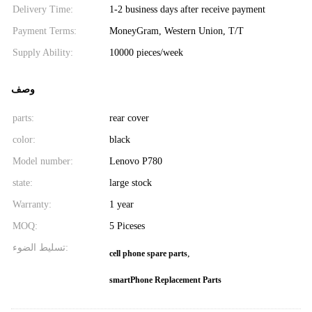
Delivery Time:
1-2 business days after receive payment
Payment Terms:
MoneyGram, Western Union, T/T
Supply Ability:
10000 pieces/week
وصف
parts:
rear cover
color:
black
Model number:
Lenovo P780
state:
large stock
Warranty:
1 year
MOQ:
5 Piceses
تسليط الضوء:
,
cell phone spare parts
smartPhone Replacement Parts