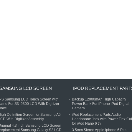
SAMSUNG LCD SCREEN
IPOD REPLACEMENT PART
IPS Samsung LCD Touch Screen with
Backup 12000mAh High Capacity
rame For S3 i9300 LCD With Digitizer
Power Bank For iPhone iPod Digital
hite
Camera
igh Definition Screen for Samsung A5
iPod Replacement Parts Audio
CD With Digitizer Assembly
Headphone Jack with Power Flex Ca
for iPod Nano 6 th
riginal 4.3 inch Samsung LCD Screen
Replacement Samsung Galaxy S2 LCD
3.5mm Stereo Apple Iphone 6 Plus