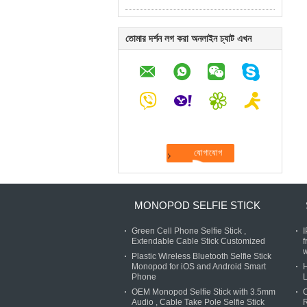
তোমার দর্শন লগ করা অনলাইন চ্যাট এখন
MONOPOD SELFIE STICK
Green Cell Phone Selfie Stick ,
Extendable Cable Stick Customized
f
w
Plastic Wireless Bluetooth Selfie Stick
Monopod for iOS and Android Smart
H
Phone
L
OEM Monopod Selfie Stick with 3.5mm
O
Audio , Cable Take Pole Selfie Stick