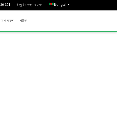
উদ্ধৃতির জন্য আবেদন
Bengali
436-321
াযোগ করুন
পরীক্ষা