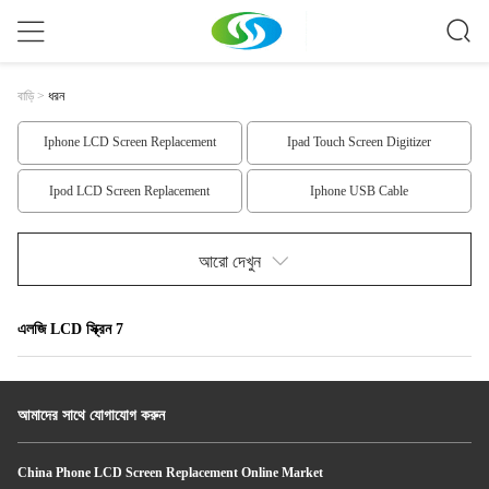
বাড়ি
>
ধরন
Iphone LCD Screen Replacement
Ipad Touch Screen Digitizer
Ipod LCD Screen Replacement
Iphone USB Cable
Monopod Selfie Stick
Samsung Replacement Parts
আরো দেখুন
Iphone 6 Replacement Parts
Iphone 5 Replacement Parts
এলজি LCD স্ক্রিন 7
Iphone 4 Replacement Parts
Ipad Replacement Parts
Ipod Replacement Parts
Nokia LCD Screen
আমাদের সাথে যোগাযোগ করুন
HTC LCD Screen Replacement
Samsung LCD Screen
China Phone LCD Screen Replacement Online Market
LG LCD Screen
এলজি LCD স্ক্রিন 1