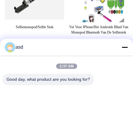
Selfiemonopod/selfie Stok
Ver Voor IPhone/het Androïde Blind Van
He
Monopod Bluetooth Van De Selfiestok
Van
Wa
asd
MARKERINGEN
2:37 AM
monopod selfie stok
De Stok van Smartphone Selfie
Good day, what product are you looking for?
De verlengbare Stok van Monopod
Selfie
CONTACTEER ONS
China Phone LCD Screen Replacement Online Market