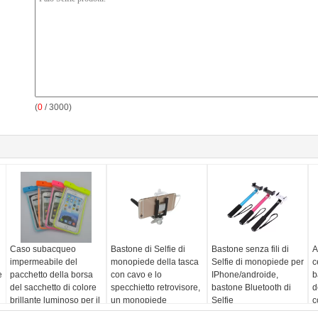
(
0
/ 3000)
Caso subacqueo
Bastone di Selfie di
Bastone senza fili di
A
impermeabile del
monopiede della tasca
Selfie di monopiede per
c
e
pacchetto della borsa
con cavo e lo
IPhone/androide,
b
del sacchetto di colore
specchietto retrovisore,
bastone Bluetooth di
d
brillante luminoso per il
un monopiede
Selfie
c
iPhone del telefono
metallico di 360 clip
d