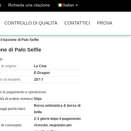
Richieda una citazione
Italian
1
CONTROLLO DI QUALITÀ
CONTATTICI
PROVA
il bastone di Palo Selfie
ne di Palo Selfie
li:
di origine:
La Cina
:
E-Dragon
o di modello:
Z07-7
ni di pagamento e spedizione:
ità di ordine minimo:
50pz
Borsa antistatica & borsa di
aggi particolari:
bolla
2-3 giorni dopo il pagamento
 di consegna:
ricevuto, negoziato per