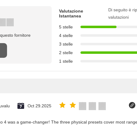
Di seguito è rip
Valutazione
Istantanea
valutazioni
5 stelle
questo fornitore
4 stelle
3 stelle
2 stelle
1 stelle
uvalu
Oct 29.2025
co 4 was a game-changer! The three physical presets cover most ranges