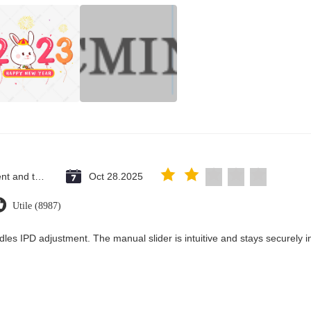
Saint Vincent and the Grenadines
Oct 28.2025
Utile (8987)
dles IPD adjustment. The manual slider is intuitive and stays securely in