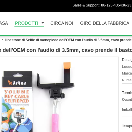
Sales & Support :
86-123-435436-23
ASA
PRODOTTI
CIRCA NOI
GIRO DELLA FABBRICA
e
Il bastone di Selfie di monopiede dell'OEM con l'audio di 3.5mm, cavo prende 
e dell'OEM con l'audio di 3.5mm, cavo prende il basto
Dettag
Luogo 
Marca
Numer
Termi
Quant
Imball
Tempi