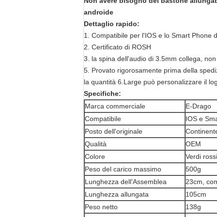
Non avere bisogno del bastone allungabi
androide
Dettaglio rapido:
1. Compatibile per l'IOS e lo Smart Phone 
2. Certificato di ROSH
3. la spina dell'audio di 3.5mm collega, non
5. Provato rigorosamente prima della spedi
la quantità 6.Large può personalizzare il lo
Specifiche:
Marca commerciale
E-Drago
Compatibile
IOS e Sma
Posto dell'originale
Continent
Qualità
OEM
Colore
Verdi ross
Peso del carico massimo
500g
Lunghezza dell'Assemblea
23cm, com
Lunghezza allungata
105cm
Peso netto
138g