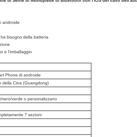
le di Selfie di monopiede di Bluetooth con l'IOS del cavo dell'au
di androide
 ha bisogno della batteria
zione
go e l'imballaggio
rt Phone di androide
e della Cina (Guangdong)
i/nero/verde o personalizzano
pletamente 7 sezioni