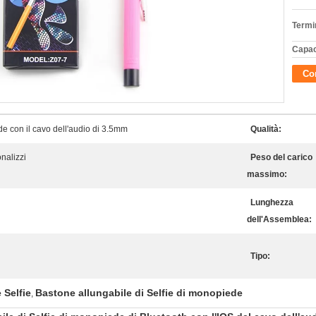
Termi
Capac
Con
de con il cavo dell'audio di 3.5mm
Qualità:
nalizzi
Peso del carico
massimo:
Lunghezza
dell'Assemblea:
Tipo:
 Selfie
Bastone allungabile di Selfie di monopiede
,