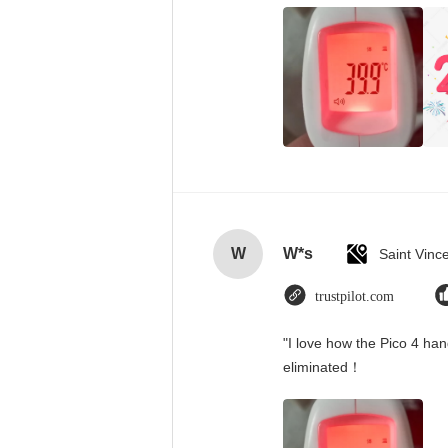
W
W*s
trustpilot.com
"I love how the Pico 4 han
eliminated！