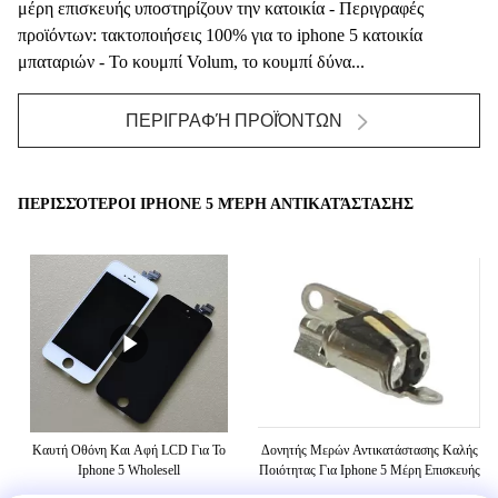
μέρη επισκευής υποστηρίζουν την κατοικία - Περιγραφές
προϊόντων: τακτοποιήσεις 100% για το iphone 5 κατοικία
μπαταριών - Το κουμπί Volum, το κουμπί δύνα...
ΠΕΡΙΓΡΑΦΉ ΠΡΟΪΌΝΤΩΝ
ΠΕΡΙΣΣΌΤΕΡΟΙ IPHONE 5 ΜΈΡΗ ΑΝΤΙΚΑΤΆΣΤΑΣΗΣ
 5
Καυτή Οθόνη Και Αφή LCD Για Το
Δονητής Μερών Αντικατάστασης Καλής
Τ
Iphone 5 Wholesell
Ποιότητας Για Iphone 5 Μέρη Επισκευής
Τα