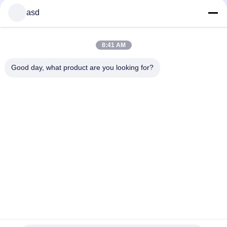
asd
ΕΤΙΚΈΤΤΕΣ
8:41 AM
φίλτρο νερού ψυγείων της Γερμανίας
μέρη μπλέντερ ninja
Good day, what product are you looking for?
tensioner τροχαλία
ΜΑΣ ΕΛΆΤΕ ΣΕ ΕΠΑΦΉ ΜΕ
China Phone LCD Screen Replacement Online Market
Διεύθυνση:
address China Phone LCD Screen Replacement Online Market
address
Τηλέφωνο:
0086-123-435436-321
E-Mail:
675991288@qq.com
ΕΠΙΚΟΙΝΩΝΙΑ