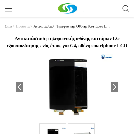
Αντικατάσταση Τηλεφωνικής Οθόνης Κυττάρων LG
Σπίτι
>
Προϊόντα
>
Εξουσιοδότησης Ενός Έτους Για G4, Οθόνη Smartph
One LCD
Αντικατάσταση τηλεφωνικής οθόνης κυττάρων LG
εξουσιοδότησης ενός έτους για G4, οθόνη smartphone LCD