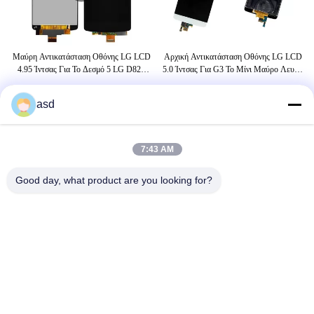
ς
Μαύρη Αντικατάσταση Οθόνης LG LCD
Αρχική Αντικατάσταση Οθόνης LG LCD
Di
κό
4.95 Ίντσας Για Το Δεσμό 5 LG D820
5.0 Ίντσας Για G3 Το Μίνι Μαύρο Λευκό
D8
Digitizer Οθόνης Αφής LCD
Επίδειξης LCD
asd
ΕΤΙΚΈΤΤΕΣ
7:43 AM
LG όργανο ελέγχου 19 ίντσας
αντικατάσταση τηλεφωνικής οθόνης LG
Good day, what product are you looking for?
επισκευή οθόνης LG LCD
ΜΑΣ ΕΛΆΤΕ ΣΕ ΕΠΑΦΉ ΜΕ
China Phone LCD Screen Replacement Online Market