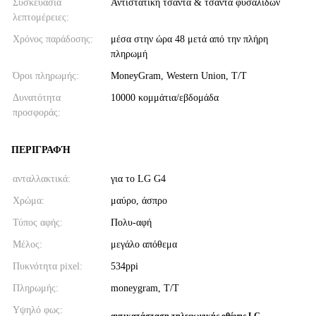
Συσκευασία
Αντιστατική τσάντα & τσάντα φυσαλίδων
λεπτομέρειες:
Χρόνος παράδοσης:
μέσα στην ώρα 48 μετά από την πλήρη
πληρωμή
Όροι πληρωμής:
MoneyGram, Western Union, T/T
Δυνατότητα
10000 κομμάτια/εβδομάδα
προσφοράς:
ΠΕΡΙΓΡΑΦΉ
ανταλλακτικά:
για το LG G4
Χρώμα:
μαύρο, άσπρο
Τύπος αφής:
Πολυ-αφή
Μέλος:
μεγάλο απόθεμα
Πυκνότητα pixel:
534ppi
Πληρωμής:
moneygram, T/T
Υψηλό φως:
,
αντικατάσταση τηλεφωνικής οθόνης LG