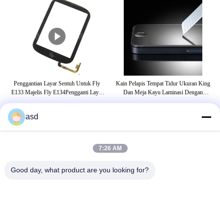
l
Penggantian Layar Sentuh Untuk Fly
Kain Pelapis Tempat Tidur Ukuran King
C
vo
E133 Majelis Fly E134Pengganti Layar
Dan Meja Kayu Laminasi Dengan
Sc
Sentuh Untuk Fly E133 Majelis Fly
Kabinet Bagasi
E134Replacemen
asd
TAG
7:26 AM
penggantian kaca iphone
penggantian layar iphone 5s
Good day, what product are you looking for?
penggantian layar iphone 6s
HUBUNGI KAMI