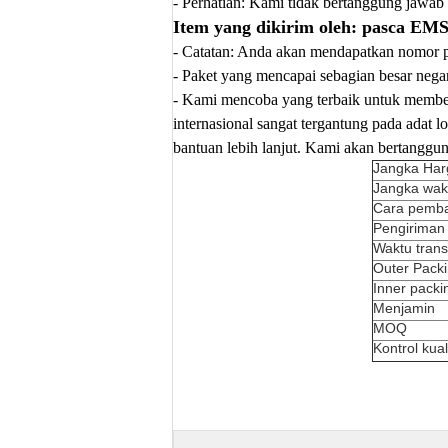
- Perhatian: Kami tidak bertanggung jawab a
Item yang dikirim oleh: pasca EM
-
Catatan:
Anda akan mendapatkan nomor pel
- Paket yang mencapai sebagian besar negar
-
Kami mencoba yang terbaik untuk memberi
internasional sangat tergantung pada adat l
bantuan lebih lanjut.
Kami akan bertanggung
Jangka Har
Jangka wak
Cara pemb
Pengiriman
Waktu trans
Outer Pack
Inner packi
Menjamin
MOQ
Kontrol kual