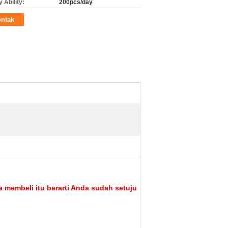
 Ability:
200pcs/day
ntak
a membeli itu berarti Anda sudah setuju