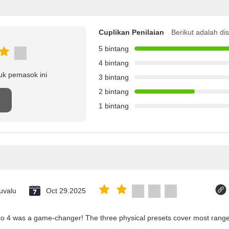
Cuplikan Penilaian
Berikut adalah di
5 bintang
4 bintang
uk pemasok ini
3 bintang
2 bintang
n
1 bintang
uvalu
Oct 29.2025
co 4 was a game-changer! The three physical presets cover most ranges