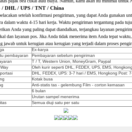
tas pajak bea cukai atau biaya.
Namun, kami akan itu minimal untuk 
S / DHL / UPS / TNT / China
acakan setelah konfirmasi pengiriman, yang dapat Anda gunakan unt
a dalam waktu 4-15 hari kerja.
Waktu pengiriman tergantung pada tujua
kan Anda yang paling dapat diandalkan, terjangkau layanan pengirim
okal dan layanan pos.
Jika Anda tidak menerima item Anda tepat waktu,
 jawab untuk kerugian atau kerugian yang terjadi dalam proses pengi
ga
Ex-karya
tu pembayaran
Pembayaran sebelum pengiriman
ayaran
T / T, Western Union, MoneyGram, Paypal
 Way
Oleh kurir seperti DHL, FEDEX, UPS, EMS, Hongkong
portasi
DHL, FEDEX, UPS: 3-7 hari / EMS, Hongkong Post: 7-
ing
Kotak busa
ng
Anti-statis tas - gelembung Film - corton kemasan
6 bulan
Urutan sampel menerima
itas
Semua diuji satu per satu