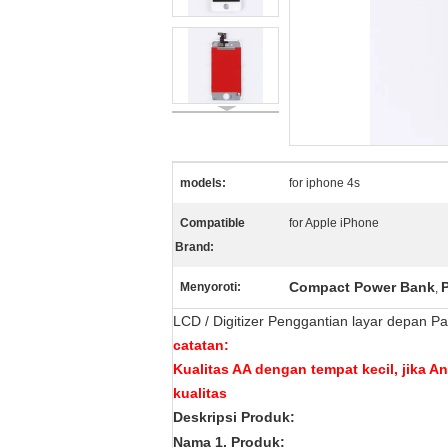
models:
for iphone 4s
Compatible
for Apple iPhone
Brand:
Compact Power Bank
Menyoroti:
,
LCD / Digitizer Penggantian layar depan P
catatan:
Kualitas AA dengan tempat kecil, jika A
kualitas
Deskripsi Produk:
Nama 1. Produk: