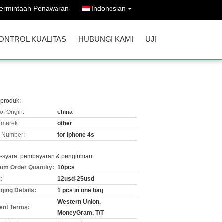
ermintaan Penawaran
Indonesian
ONTROL KUALITAS
HUBUNGI KAMI
UJI
 produk:
of Origin:
china
merek:
other
 Number:
for iphone 4s
t-syarat pembayaran & pengiriman:
um Order Quantity:
10pcs
:
12usd-25usd
ging Details:
1 pcs in one bag
Western Union,
nt Terms:
MoneyGram, T/T