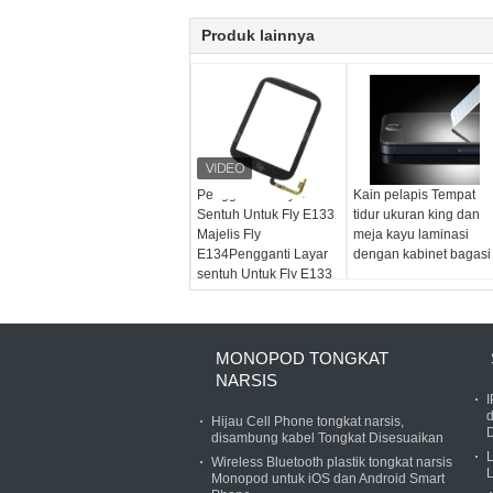
Produk lainnya
Penggantian layar
Kain pelapis Tempat
Sentuh Untuk Fly E133
tidur ukuran king dan
Majelis Fly
meja kayu laminasi
E134Pengganti Layar
dengan kabinet bagasi
sentuh Untuk Fly E133
Majelis Fly
E134Replacemen
MONOPOD TONGKAT
NARSIS
Hijau Cell Phone tongkat narsis,
D
disambung kabel Tongkat Disesuaikan
L
Wireless Bluetooth plastik tongkat narsis
L
Monopod untuk iOS dan Android Smart