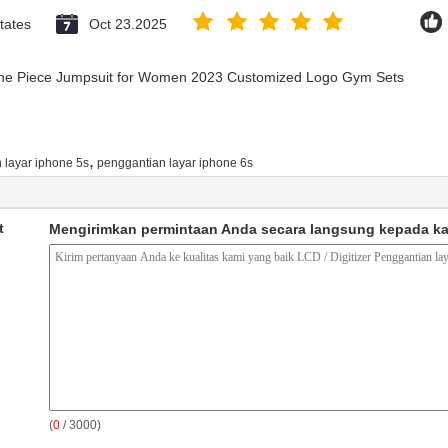
tates
Oct 23.2025
 One Piece Jumpsuit for Women 2023 Customized Logo Gym Sets
,
 layar iphone 5s
penggantian layar iphone 6s
t
Mengirimkan permintaan Anda secara langsung kepada k
(
0
/ 3000)