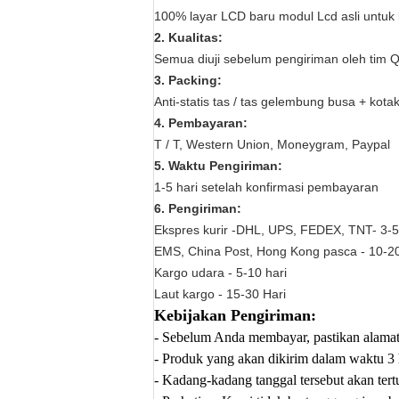
100% layar LCD baru modul Lcd asli untuk 
2. Kualitas:
Semua diuji sebelum pengiriman oleh tim Q
3. Packing:
Anti-statis tas / tas gelembung busa + kotak
4. Pembayaran:
T / T, Western Union, Moneygram, Paypal
5. Waktu Pengiriman:
1-5 hari setelah konfirmasi pembayaran
6. Pengiriman:
Ekspres kurir -DHL, UPS, FEDEX, TNT- 3-5
EMS, China Post, Hong Kong pasca - 10-20
Kargo udara - 5-10 hari
Laut kargo - 15-30 Hari
Kebijakan Pengiriman:
- Sebelum Anda membayar, pastikan alamat
- Produk yang akan dikirim dalam waktu 3 h
- Kadang-kadang tanggal tersebut akan te