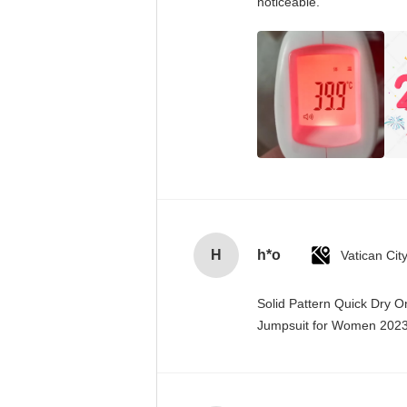
noticeable.
H
h*o
Solid Pattern Quick Dry 
Jumpsuit for Women 20