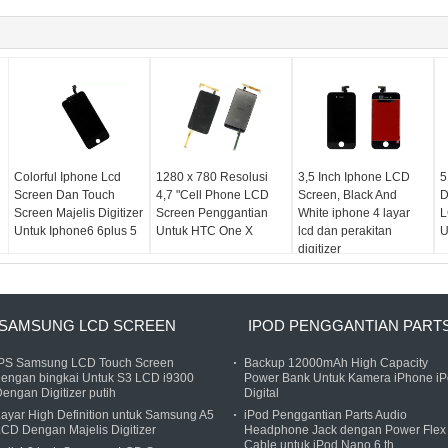
Colorful Iphone Lcd
1280 x 780 Resolusi
3,5 Inch Iphone LCD
5
Screen Dan Touch
4,7 "Cell Phone LCD
Screen, Black And
D
Screen Majelis Digitizer
Screen Penggantian
White iphone 4 layar
L
Untuk Iphone6 ​​6plus 5
Untuk HTC One X
lcd dan perakitan
U
digitizer
SAMSUNG LCD SCREEN
IPOD PENGGANTIAN PART
IPS Samsung LCD Touch Screen
Backup 12000mAh High Capacity
dengan bingkai Untuk S3 LCD i9300
Power Bank Untuk Kamera iPhone i
engan Digitizer putih
Digital
ayar High Definition untuk Samsung A5
iPod Penggantian Parts Audio
CD Dengan Majelis Digitizer
Headphone Jack dengan Power Flex
Cable untuk iPod Nano 6 th