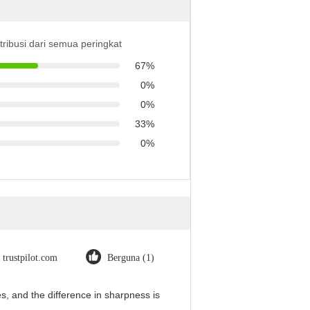
stribusi dari semua peringkat
67%
0%
0%
33%
0%
trustpilot.com
Berguna (1)
, and the difference in sharpness is