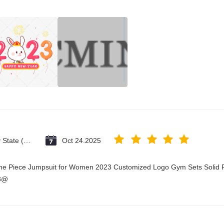
Vatican City State (Holy See)
Oct 24.2025
One Piece Jumpsuit for Women 2023 Customized Logo Gym Sets Solid P
23@