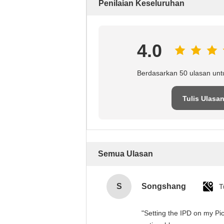
Penilaian Keseluruhan
4.0
Berdasarkan 50 ulasan unt
Tulis Ulasa
Semua Ulasan
S
Songshang
T
"Setting the IPD on my Pi