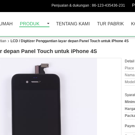
P
Penjualan & dukungan :
86-123-435436-231
UMAH
PRODUK
TENTANG KAMI
TUR PABRIK
K
tian
LCD / Digitizer Penggantian layar depan Panel Touch untuk iPhone 4S
yar depan Panel Touch untuk iPhone 4S
Detail
Place 
Nama 
Model
Syara
Minim
Harga
Packa
Payme