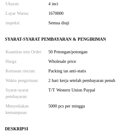
Ukuran:
4 inci
Layar Warna:
1670000
inspeksi:
Semua diuji
SYARAT-SYARAT PEMBAYARAN & PENGIRIMAN
Kuantitas min Order:
50 Potongan/potongan
Harga:
Wholesale price
Kemasan rincian:
Packing tas anti-statis
Waktu pengiriman:
2 hari kerja setelah pembayaran penuh
Syarat-syarat
T/T Western Union Paypal
pembayaran:
Menyediakan
5000 pcs per minggu
kemampuan:
DESKRIPSI