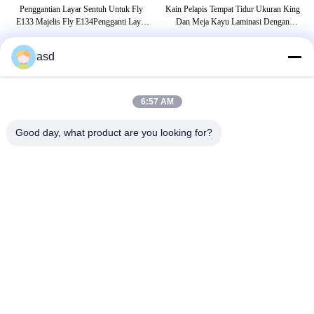
l
Penggantian Layar Sentuh Untuk Fly
Kain Pelapis Tempat Tidur Ukuran King
C
vo
E133 Majelis Fly E134Pengganti Layar
Dan Meja Kayu Laminasi Dengan
Sc
Sentuh Untuk Fly E133 Majelis Fly
Kabinet Bagasi
E134Replacemen
asd
TAG
6:57 AM
penggantian kaca iphone
penggantian layar iphone 5s
Good day, what product are you looking for?
penggantian layar iphone 6s
HUBUNGI KAMI
China Phone LCD Screen Replacement Online Market
Alamat:
address China Phone LCD Screen Replacement Online Market
address
Telepon:
0086-123-435436-321