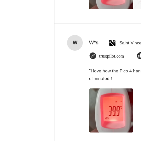
W
W*s
trustpilot.com
"I love how the Pico 4 han
eliminated！