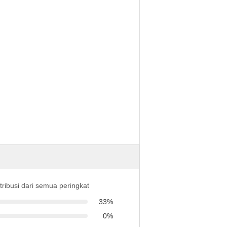
stribusi dari semua peringkat
33%
0%