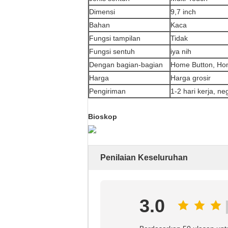
Dimensi
9,7 inch
Bahan
Kaca
Fungsi tampilan
Tidak
Fungsi sentuh
iya nih
Dengan bagian-bagian
Home Button, Hom
Harga
Harga grosir
Pengiriman
1-2 hari kerja, n
Bioskop
Penilaian Keseluruhan
3.0