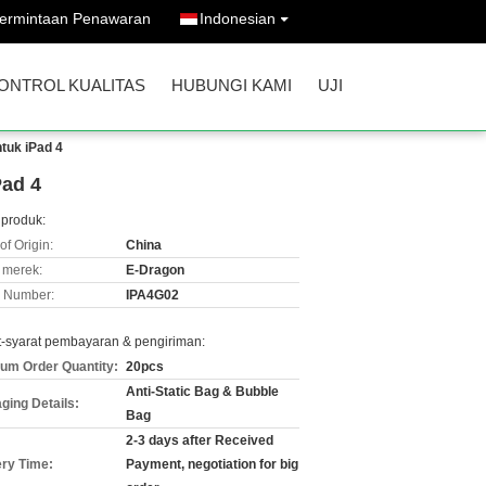
ermintaan Penawaran
Indonesian
ONTROL KUALITAS
HUBUNGI KAMI
UJI
tuk iPad 4
Pad 4
 produk:
of Origin:
China
merek:
E-Dragon
 Number:
IPA4G02
t-syarat pembayaran & pengiriman:
um Order Quantity:
20pcs
Anti-Static Bag & Bubble
ging Details:
Bag
2-3 days after Received
ery Time:
Payment, negotiation for big