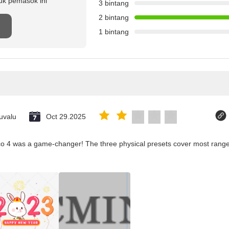
uk pemasok ini
3 bintang
2 bintang
n
1 bintang
uvalu
Oct 29.2025
co 4 was a game-changer! The three physical presets cover most ranges