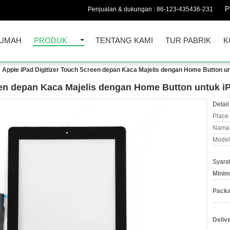
P
Penjualan & dukungan :
86-123-435436-231
UMAH
PRODUK
TENTANG KAMI
TUR PABRIK
K
Apple iPad Digitizer Touch Screen depan Kaca Majelis dengan Home Button un
een depan Kaca Majelis dengan Home Button untuk i
Detail
Place 
Nama 
Model
Syara
Minim
Packa
Deliv