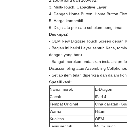
2.100% baru dan 100% Asli
3. Multi-Touch, Capacitive Layar
4. Dengan Home Button, Home Button Fl
5. Harga kompetitif
6. Diuji satu per satu sebelum pengiriman
Deskripsi:
-
OEM New Digitizer Touch Screen depan Kac
- Bagian ini berisi Layar sentuh Kaca, t
dengan yang baru.
- Sangat merekomendasikan instalasi profe
Disassembling atau Assembling Cellphones 
- Setiap item telah diperiksa dan dalam ko
Spesifikasi:
Nama merek
E-Dragon
Cocok
iPad 4
Tempat Original
Cina daratan (G
Warna
Hitam
Kualitas
OEM
Jenis sentuh
Multi-Touch