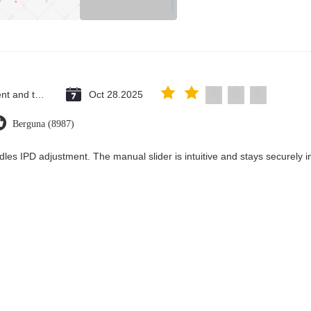
Saint Vincent and the Grenadines
Oct 28.2025
Berguna (8987)
dles IPD adjustment. The manual slider is intuitive and stays securely in