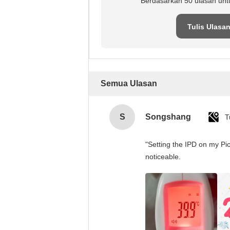
Berdasarkan 50 ulasan unt
Tulis Ulasa
Semua Ulasan
S
Songshang
T
"Setting the IPD on my Pi
noticeable.