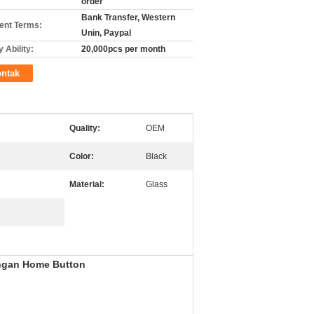
order
Bank Transfer, Western
nt Terms:
Unin, Paypal
 Ability:
20,000pcs per month
ntak
Quality:
OEM
Color:
Black
Material:
Glass
engan Home Button