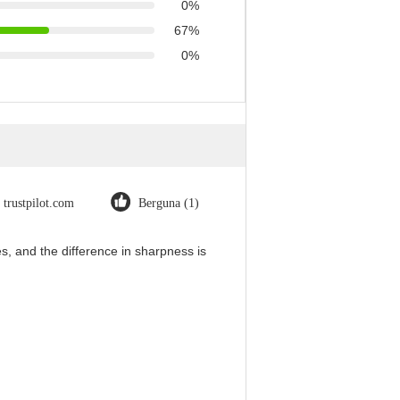
0%
67%
0%
trustpilot.com
Berguna (1)
, and the difference in sharpness is