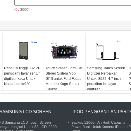
(
0
/ 3000)
Resolusi tinggi 332 PPI
Touch Screen Ford Car
Samsung Touch Screen
H
pengganti layar sentuh
Stereo Sistem Mobil
Digitizer Perbaikan
S
digitizer kaca Untuk
GPS untuk Ford Focus
Untuk I8522, 4.7 inch
P
Nokia Lumia920
Mondeo Kuga S-max
perakitan lcd layar
S
Galaxy
digitizer
B
SAMSUNG LCD SCREEN
IPOD PENGGANTIAN PART
IPS Samsung LCD Touch Screen
Backup 12000mAh High Capacity
dengan bingkai Untuk S3 LCD i9300
Power Bank Untuk Kamera iPhone i