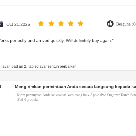
Oct 21.2025
Berguna (6
rks perfectly and arrived quickly. Will definitely buy again."
,
layar ipad air 2
tablet layar sentuh perbaikan
t
Mengirimkan permintaan Anda secara langsung kepada k