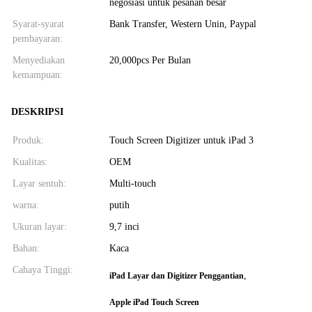
negosiasi untuk pesanan besar
Syarat-syarat
Bank Transfer, Western Unin, Paypal
pembayaran:
Menyediakan
20,000pcs Per Bulan
kemampuan:
DESKRIPSI
Produk:
Touch Screen Digitizer untuk iPad 3
Kualitas:
OEM
Layar sentuh:
Multi-touch
warna:
putih
Ukuran layar:
9,7 inci
Bahan:
Kaca
Cahaya Tinggi:
,
iPad Layar dan Digitizer Penggantian
Apple iPad Touch Screen