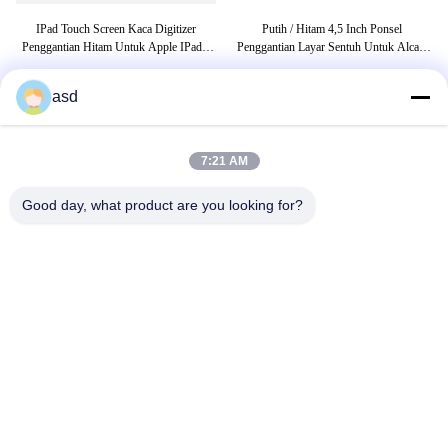
zer
IPad Touch Screen Kaca Digitizer
Putih / Hitam 4,5 Inch Ponsel
Re
y
Penggantian Hitam Untuk Apple IPad 1
Penggantian Layar Sentuh Untuk Alcate
Wifi 3G
OT7050
asd
TAG
7:21 AM
perbaikan layar ipad apel
penggantian layar ipad air 2
Good day, what product are you looking for?
iPad Layar dan Digitizer Penggantian
HUBUNGI KAMI
China Phone LCD Screen Replacement Online Market
Alamat:
address China Phone LCD Screen Replacement Online Market
address