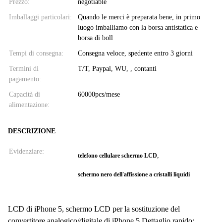
Prezzo:
negotiable
Imballaggi particolari:
Quando le merci è preparata bene, in primo
luogo imballiamo con la borsa antistatica e
borsa di boll
Tempi di consegna:
Consegna veloce, spedente entro 3 giorni
Termini di
T/T, Paypal, WU, , contanti
pagamento:
Capacità di
60000pcs/mese
alimentazione:
DESCRIZIONE
Evidenziare:
,
telefono cellulare schermo LCD
schermo nero dell'affissione a cristalli liquidi
LCD di iPhone 5, schermo LCD per la sostituzione del
convertitore analogico/digitale di iPhone 5 Dettaglio rapido: