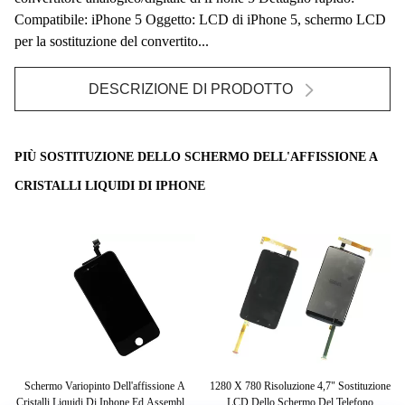
Compatibile: iPhone 5 Oggetto: LCD di iPhone 5, schermo LCD
per la sostituzione del convertito...
DESCRIZIONE DI PRODOTTO
PIÙ SOSTITUZIONE DELLO SCHERMO DELL'AFFISSIONE A
CRISTALLI LIQUIDI DI IPHONE
 Del
Schermo Variopinto Dell'affissione A
1280 X 780 Risoluzione 4,7" Sostituzione
S
e
Cristalli Liquidi Di Iphone Ed Assemblea
LCD Dello Schermo Del Telefono
Sch