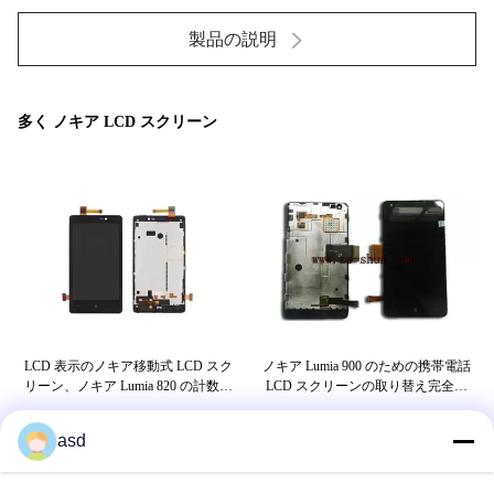
3.敏感な計数化装置 ノキア Lumia のための携帯電話 lcd は
820 LCD+touchpad 黒を完了します 1 のすべてのテスト; 2
製品の説明
の保護...
多く ノキア LCD スクリーン
計数
LCD 表示のノキア移動式 LCD スク
ノキア Lumia 900 のための携帯電話
デ
の交
リーン、ノキア Lumia 820 の計数化
LCD スクリーンの取り替え完全な
装置を等級別にして下さい
LCD + タッチパッド
asd
札