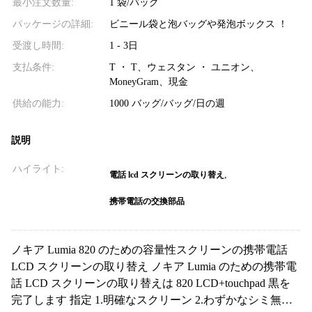
最小注文数量:
1 袋/バッグ
パッケージの詳細:
ビニール袋と泡バッグや発泡ボックス ！
受渡し時間:
1 - 3日
支払条件:
T ・ T、ウェスタン ・ ユニオン、
MoneyGram、現金
供給の能力:
1000 バッグ/バッグ/日の週
説明
ハイライト:
,
電話 lcd スクリーンの取り替え
携帯電話の交換部品
ノキア Lumia 820 のための容量性スクリーンの携帯電話
LCD スクリーンの取り替え ノキア Lumia のための携帯電
話 LCD スクリーンの取り替えは 820 LCD+touchpad 黒を
完了します 指定 1.明確なスクリーン 2.わずかなシミ無し