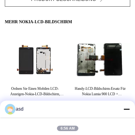
MEHR NOKIA-LCD-BILDSCHIRM
-
Ordnen Sie Einen Mobilen LCD-
Handy-LCD-Bildschirm-Ersatz Für
K
er
Anzeigen-Nokia-LCD-Bildschirm,
Nokia Lumia 900 LCD +
F
Analog-Digital Wandler Nokias Lumia
Berührungsfläche Komplett
820
asd
UMBAUTEN
6:56 AM
IPS LCD-
tft Schirm