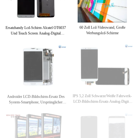
Ersatzhandy Lcd-Schirm Alcatel OT6037
60 Zoll Lcd-Videowand, Große
Und Touch Screen Analog-Digital
Werbungslcd-Schirme
Wandler
Androider LCD-Bildschirm-Ersatz Des
IPS 5,2 Zoll Schwarze/weiße Fahrwerk-
System-Smartphone, Ursprünglicher
LCD-Bildschirm-Ersatz-Analog-Digital
Schirm-Ersatz Fahrwerkes L80
Wandler Versammlung Für G2 D802