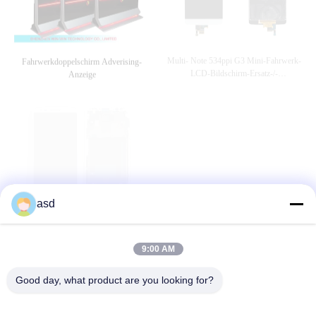
Multi- Note 534ppi G3 Mini-Fahrwerk-
Fahrwerkdoppelschirm Adverising-
LCD-Bildschirm-Ersatz-/-
Anzeige
Handyschirmreparatur
asd
Lcd-Schirm Ersatz Handy Fahrwerkes
5,2 Zoll Fahrwerk G2 LCD + Touch
G2, Schirm Soemfahrwerkes G2 Vs980
Screen Analog-Digital Wandler Ersatz,
Lcd Und Analog-Digital Wandler
Handy-LCD-Bildschirm-Reparatur
9:00 AM
Versammlung
SEHEN SIE MEHR AN
Good day, what product are you looking for?