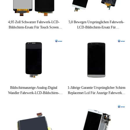
Fahrwerk LCD Screen2
Fahrwerk LCD Screen3
4,95 Zoll Schwarzer Fahrwerk-LCD-
5,0 Bewegen Ursprünglichen Fahrwerk-
Fahrwerk LCD Screen4
Fahrwerk LCD Screen5
Bildschirm-Ersatz Für Touch Screen
LCD-Bildschirm-Ersatz Für
Analog-Digital Wandler Fahrwerk-
Anzeigenschwarzweiß G3s Mini-LCD
Verbindungs-5 D820 LCD
Schritt Für Schritt Fort
Fahrwerk LCD Screen6
Fahrwerk LCD Screen7
Bildschirmanzeige-Analog-Digital
1-Jährige Garantie Ursprünglicher Schirm
Wandler Fahrwerk-LCD-Bildschirm-
Replacemet Lcd Für Anzeige Fahrwerkes
Ersatz 1920 X 1080 Der Versammlungs-
G3 D855 D850 LCD
D800 D802