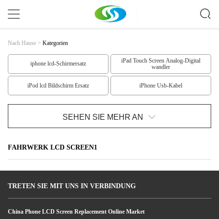
Nach Hause
>
Kategorien
iPad Touch Screen Analog-Digital
iphone lcd-Schirmersatz
wandler
iPod lcd Bildschirm Ersatz
iPhone Usb-Kabel
Stock Monopod Selfie
Samsung-Ersatzteile
SEHEN SIE MEHR AN
Iphone 6 Ersatzteile
iphone 5 Ersatzteile
FAHRWERK LCD SCREEN1
IPhone 4 Ersatzteile
IPad-Ersatzteile
IPod-Ersatzteile
Nokia-LCD-Bildschirm
TRETEN SIE MIT UNS IN VERBINDUNG
HTC LCD-Bildschirm Ersatz
Samsungs-LCD-Bildschirm
China Phone LCD Screen Replacement Online Market
Fahrwerk-LCD-Bildschirm
Fahrwerk LCD Screen1