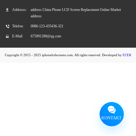
Addresss:
address China Phone LCD Screen Replacement Online Market
Fahrwerk LCD Screen2
Fahrwerk LCD Screen3
address
Telefon:
0086-123-435436-321
Fahrwerk LCD Screen4
Fahrwerk LCD Screen5
E-Mail:
675991288@qq.com
Fahrwerk LCD Screen6
Fahrwerk LCD Screen7
Copyright © 2015 - 2025 iphonelcdscreens.com. All rights reserved. Developed by
ECER
KONTAKT