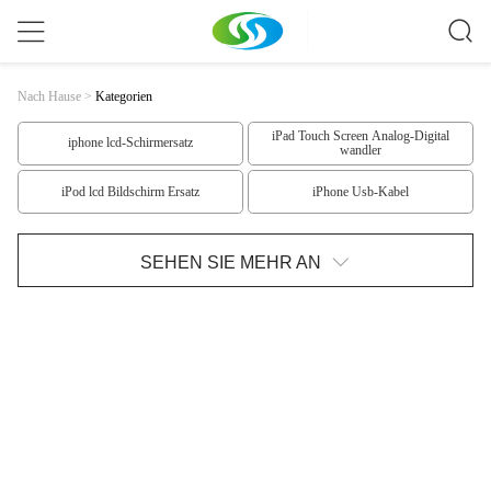
Nach Hause
>
Kategorien
iPad Touch Screen Analog-Digital
iphone lcd-Schirmersatz
wandler
iPod lcd Bildschirm Ersatz
iPhone Usb-Kabel
Stock Monopod Selfie
Samsung-Ersatzteile
SEHEN SIE MEHR AN
Iphone 6 Ersatzteile
iphone 5 Ersatzteile
IPhone 4 Ersatzteile
IPad-Ersatzteile
IPod-Ersatzteile
Nokia-LCD-Bildschirm
HTC LCD-Bildschirm Ersatz
Samsungs-LCD-Bildschirm
Fahrwerk-LCD-Bildschirm
Fahrwerk LCD Screen1