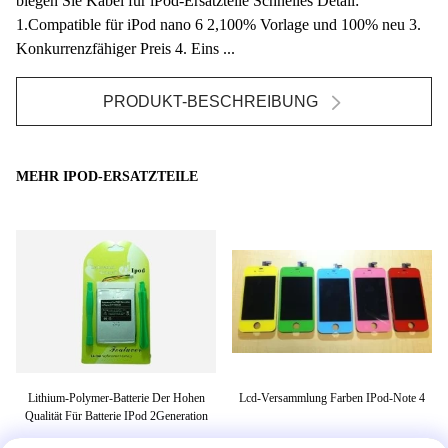
biegen Sie Kabel für iPod-Ersatzteile Schnelles Detail:
1.Compatible für iPod nano 6 2,100% Vorlage und 100% neu 3.
Konkurrenzfähiger Preis 4. Eins ...
PRODUKT-BESCHREIBUNG
MEHR IPOD-ERSATZTEILE
-
Lithium-Polymer-Batterie Der Hohen
Lcd-Versammlung Farben IPod-Note 4
e-
Qualität Für Batterie IPod 2Generation
R