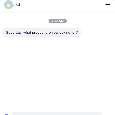
asd
UMBAUTEN
4:32 AM
Gurt-Spanner
GE-Kühlschrankwasserfilter
Good day, what product are you looking for?
Ersatzteile
TRETEN SIE MIT UNS IN VERBINDUNG
China Phone LCD Screen Replacement Online Market
Addresss:
address China Phone LCD Screen Replacement Online Market
address
Telefon:
0086-123-435436-321
E-Mail:
675991288@qq.com
KONTAKT