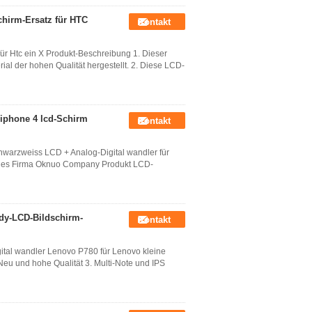
chirm-Ersatz für HTC
Kontakt
r Htc ein X Produkt-Beschreibung 1. Dieser
l der hohen Qualität hergestellt. 2. Diese LCD-
-iphone 4 lcd-Schirm
Kontakt
chwarzweiss LCD + Analog-Digital wandler für
hones Firma Oknuo Company Produkt LCD-
ndy-LCD-Bildschirm-
Kontakt
ital wandler Lenovo P780 für Lenovo kleine
 Neu und hohe Qualität 3. Multi-Note und IPS