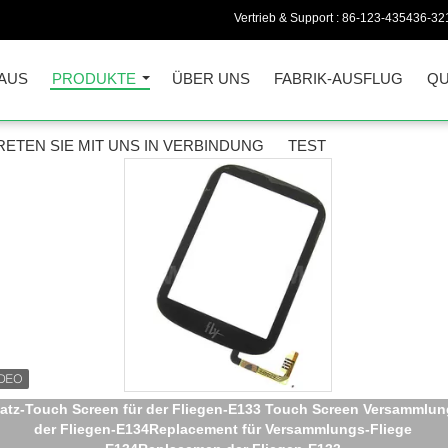
Vertrieb & Support :
86-123-435436-32
AUS
PRODUKTE
ÜBER UNS
FABRIK-AUSFLUG
QU
RETEN SIE MIT UNS IN VERBINDUNG
TEST
webepolsterung König-Größenbett und lamellenförmig angeordn
hölzerne Schreibtischtabellen mit Gepäckkabinett