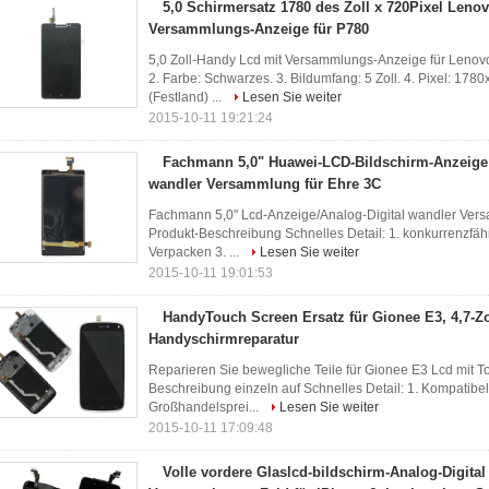
5,0 Schirmersatz 1780 des Zoll x 720Pixel Lenov
Versammlungs-Anzeige für P780
5,0 Zoll-Handy Lcd mit Versammlungs-Anzeige für Lenovo 
2. Farbe: Schwarzes. 3. Bildumfang: 5 Zoll. 4. Pixel: 17
(Festland) ...
Lesen Sie weiter
2015-10-11 19:21:24
Fachmann 5,0" Huawei-LCD-Bildschirm-Anzeige 
wandler Versammlung für Ehre 3C
Fachmann 5,0" Lcd-Anzeige/Analog-Digital wandler Vers
Produkt-Beschreibung Schnelles Detail: 1. konkurrenzfähi
Verpacken 3. ...
Lesen Sie weiter
2015-10-11 19:01:53
HandyTouch Screen Ersatz für Gionee E3, 4,7-Zo
Handyschirmreparatur
Reparieren Sie bewegliche Teile für Gionee E3 Lcd mit T
Beschreibung einzeln auf Schnelles Detail: 1. Kompatibel
Großhandelsprei...
Lesen Sie weiter
2015-10-11 17:09:48
Volle vordere Glaslcd-bildschirm-Analog-Digital