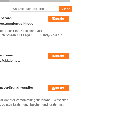
lcd-Schirm und Analog-
Digital wandler
Versammlung
 Screen
Kontakt
Versammlungs-Fliege
Reparatur-Ersatzteile Handynote;
ouch Screen für Fliege E133, Handy-Note für
lenförmig
Kontakt
päckkabinett
alog-Digital wandler
Kontakt
tal wandler Versammlung für Iphone6 Verpacken
mit Schaumkasten und Taschen und Kästen mit