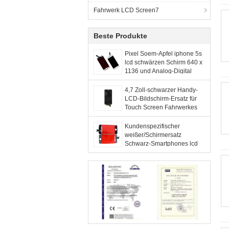
Fahrwerk LCD Screen7
Beste Produkte
Pixel Soem-Apfel iphone 5s
lcd schwärzen Schirm 640 x
1136 und Analog-Digital
wandler Versammlung
4,7 Zoll-schwarzer Handy-
LCD-Bildschirm-Ersatz für
Touch Screen Fahrwerkes
G2mini
Kundenspezifischer
weißer/Schirmersatz
Schwarz-Smartphones lcd
mit Versammlung für
Iphone4