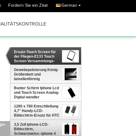
Fordern Sie ein Zitat
German
1
ALITÄTSKONTROLLE
Ersatz-Touch Screen für
der Fliegen-E133 Touch
Screen Versammlungs-
der Fliegen-
E134Replacement für
Gewebepolsterung König-
Versammlungs-Fliege
Größenbett und
E134Replacemen der
lamellenförmig
Fliegen-E133
angeordnete hölzerne
Bunter Schirm Iphone Lcd
Schreibtischtabellen mit
und Touch Screen Analog-
Gepäckkabinett
Digital wandler
Versammlung für Iphone6
6plus 5
1280 x 780 Entschließung
4,7" Handy-LCD-
Bildschirm-Ersatz für HTC
eins X
3,5 Zoll Iphone-LCD-
ete
Bildschirm,
Schwarzweiss--iphone 4