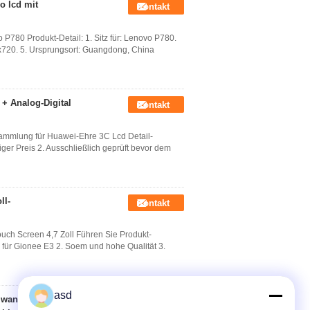
o lcd mit
Kontakt
P780 Produkt-Detail: 1. Sitz für: Lenovo P780.
80x720. 5. Ursprungsort: Guangdong, China
+ Analog-Digital
Kontakt
ammlung für Huawei-Ehre 3C Lcd Detail-
ger Preis 2. Ausschließlich geprüft bevor dem
ll-
Kontakt
ouch Screen 4,7 Zoll Führen Sie Produkt-
 für Gionee E3 2. Soem und hohe Qualität 3.
asd
 wandler
Kontakt