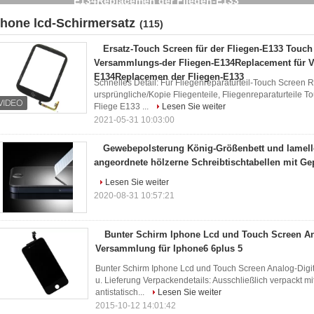
phone lcd-Schirmersatz
(115)
Ersatz-Touch Screen für der Fliegen-E133 Touch
Versammlungs-der Fliegen-E134Replacement für 
E134Replacemen der Fliegen-E133
Schnelles Detail: Für Fliegenreparaturteil-Touch Screen 
ursprüngliche/Kopie Fliegenteile, Fliegenreparaturteile T
Fliege E133 ...
Lesen Sie weiter
2021-05-31 10:03:00
Gewebepolsterung König-Größenbett und lamel
angeordnete hölzerne Schreibtischtabellen mit Ge
Lesen Sie weiter
2020-08-31 10:57:21
Bunter Schirm Iphone Lcd und Touch Screen An
Versammlung für Iphone6 6plus 5
Bunter Schirm Iphone Lcd und Touch Screen Analog-Digi
u. Lieferung Verpackendetails: Ausschließlich verpackt 
antistatisch...
Lesen Sie weiter
2015-10-12 14:01:42