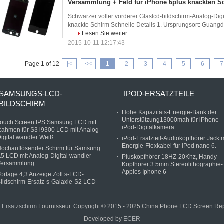
Versammlung + Feld für iPhone 6plus knackten S
Schwarzer voller vorderer Glaslcd-bildschirm-Analog-Di
knackte Schirm Schnelle Details 1. Ursprungsort: Guang
...
Lesen Sie weiter
2015-10-11 12:17:43
Page 1 of 12
|<
<<
1
2
3
4
5
6
7
SAMSUNGS-LCD-
IPOD-ERSATZTEILE
BILDSCHIRM
Hohe Kapazitäts-Energie-Bank der
Unterstützung13000mah für iPhone
Touch Screen IPS Samsung LCD mit
iPod-Digitalkamera
ahmen für S3 i9300 LCD mit Analog-
igital wandler Weiß
iPod-Ersatzteil-Audiokopfhörer Jack m
Energie-Flexkabel für iPod nano 6.
Hochauflösender Schirm für Samsung
5 LCD mit Analog-Digital wandler
Pluskopfhörer 18HZ-20Khz, Handy-
Versammlung
Kopfhörer 3.5mm Stereolithographie-
Apples Iphone 6
orlage 4,3 Anzeige Zoll s-LCD-
ildschirm-Ersatz-s-Galaxie-S2 LCD
 Ersatzschirm
Fournisseur. Copyright © 2015 - 2025 China Phone LCD Screen Repl
Developed by
ECER