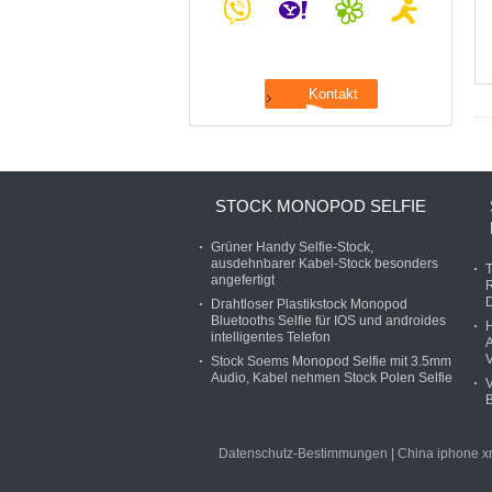
STOCK MONOPOD SELFIE
Grüner Handy Selfie-Stock,
ausdehnbarer Kabel-Stock besonders
angefertigt
R
D
Drahtloser Plastikstock Monopod
Bluetooths Selfie für IOS und androides
intelligentes Telefon
A
Stock Soems Monopod Selfie mit 3.5mm
Audio, Kabel nehmen Stock Polen Selfie
V
B
Datenschutz-Bestimmungen
|
China iphone xr