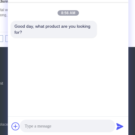
chirm
gital wandler Assembly+Frame für iPhone 6plus
8:56 AM
dong, China (Festland) 2. Markenname: oknuo 3.
Good day, what product are you looking 
for?
8
9
10
>>
>|
REFERENZEN
Senden
it
E-Mail
Sitemap
|
acement Online Market. All Rights Reserved.