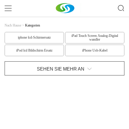
Nach Hause
>
Kategorien
iPad Touch Screen Analog-Digital
iphone lcd-Schirmersatz
wandler
iPod lcd Bildschirm Ersatz
iPhone Usb-Kabel
Stock Monopod Selfie
Samsung-Ersatzteile
SEHEN SIE MEHR AN
Iphone 6 Ersatzteile
iphone 5 Ersatzteile
IPhone 4 Ersatzteile
IPad-Ersatzteile
IPod-Ersatzteile
Nokia-LCD-Bildschirm
HTC LCD-Bildschirm Ersatz
Samsungs-LCD-Bildschirm
Fahrwerk-LCD-Bildschirm
Fahrwerk LCD Screen1