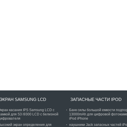
ЭКРАН SAMSUNG LCD
ЗАПАСНЫЕ ЧАСТИ IPOD
Экран касания IPS Samsung LCD с
Банк силы большой емкости подпо
рамкой для S3 i9300 LCD с белизной
13000mAh для цифровой фотокам
цифрователя
iPod iPhone
Высокий экран определения для
наушники Jack запасных частей iP