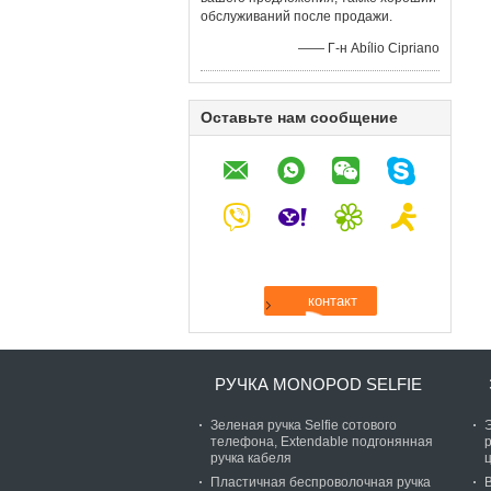
обслуживаний после продажи.
—— Г-н Abílio Cipriano
Оставьте нам сообщение
РУЧКА MONOPOD SELFIE
Зеленая ручка Selfie сотового
телефона, Extendable подгонянная
ручка кабеля
Пластичная беспроволочная ручка