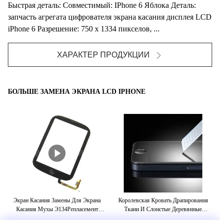
Быстрая деталь: Совместимый: IPhone 6 Яблока Деталь:
запчасть агрегата цифрователя экрана касания дисплея LCD
iPhone 6 Разрешение: 750 x 1334 пикселов, ...
ХАРАКТЕР ПРОДУКЦИИ
БОЛЬШЕ ЗАМЕНА ЭКРАНА LCD IPHONE
Экран Касания Замены Для Экрана
Королевская Кровать Драпирования
Цв
Касания Мухы Э134Репласемент
Ткани И Слоистые Деревянные
80
Собрания Мухы Э133 Для Мухы
Таблицы Стола С Шкафом Багажа