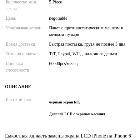
Количество мин
5 Piece
заказа:
Цена:
negotiable
Упаковывая детали:
Пакет с противостатическим мешком и
мешком пузыря
Время доставки:
Быстрая поставка, грузя не познее 3 дня
Условия оплаты:
T/T, Paypal, WU, , наличные деньги
Поставка
60000pcs/месяц
способности:
ОПИСАНИЕ
Высокий свет:
,
черный экран lcd
Дисплей LCD с экраном касания
Емкостная запчасть замены экрана LCD iPhone на iPhone 6