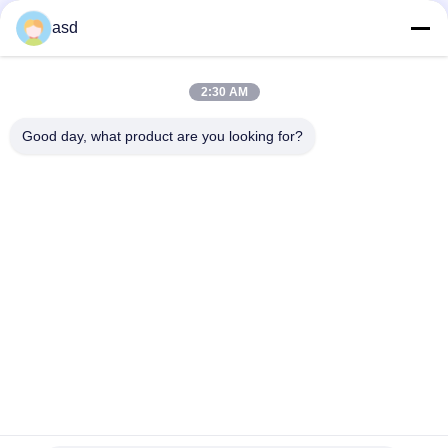
Э134Репласемен Собрания Мухы Э133
asd
БИРКИ
2:30 AM
замена iphone стеклянная
замена экрана iphone 5s
Good day, what product are you looking for?
замена экрана iphone 6s
КОНТАКТНЫЕ ДАННЫЕ
China Phone LCD Screen Replacement Online Market
Адрес:
address China Phone LCD Screen Replacement Online Market
address
Телефон:
0086-123-435436-321
E-Mail:
675991288@qq.com
Контакт