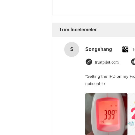
Tüm İncelemeler
S
Songshang
T
trustpilot.com
"Setting the IPD on my Pi
noticeable.