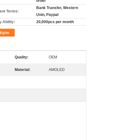
order
Bank Transfer, Western
nt Terms:
Unin, Paypal
 Ability:
20,000pcs per month
etişim
Quality:
OEM
Material:
AMOLED