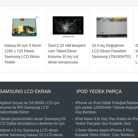
Galaxy A5 için 5.0inch
Özel 0.33 mM temperli
16.0 inç Değiştirme
D
1280 x 720 Piksel
cam Tablet Ekran
LCD Ekran Panelleri
N
Samsung LCD Ekran
Koruma 10 inç lcd
Samsung LTN160HT01
7
Yedek
ekran koruyucusu
L
SAMSUNG LCD EKRAN
IPOD YEDEK PARÇA
igitizer beyaz ile S3 i9300 LCD için
iPhone ve iPod Dijital Fotoğraf Makin
çerçeve ile IPS Samsung LCD
için yedek 12000mAh Yüksek Kapasit
Dokunmatik Ekran
Güç Bankası
Yüksek çözünürlüklü ekran Samsung A5
iPod Nano 6 th Güç Flex Kablo ile iP
CD Dijital dönüştürücü derleme ile için
Yedek Parçalar Ses Kulaklık Jack
rijinal 4,3 inç Samsung LCD ekran
3.5mm Stereo Apple iPhone 6 Plus
yerine Samsung Galaxy S2 LCD ekran
Kulaklık 18Hz-20kHz, Cep Telefonu