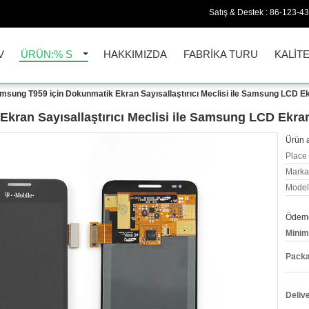
Satış & Destek :
86-123-4
V
ÜRÜN:% S
HAKKIMIZDA
FABRIKA TURU
KALIT
msung T959 için Dokunmatik Ekran Sayısallaştırıcı Meclisi ile Samsung LCD E
kran Sayısallaştırıcı Meclisi ile Samsung LCD Ekra
Ürün a
Place 
Marka
Model
Ödeme 
Minim
Packa
Deliv