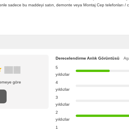
enle sadece bu maddeyi satın, demonte veya Montaj Cep telefonları / cep 
Derecelendirme Anlık Görüntüsü
Aşa
5
yıldızlar
elemeye göre
4
yıldızlar
n
3
yıldızlar
2
yıldızlar
1