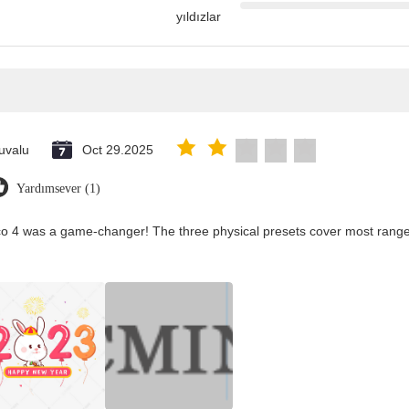
yıldızlar
uvalu
Oct 29.2025
Yardımsever (1)
co 4 was a game-changer! The three physical presets cover most ranges