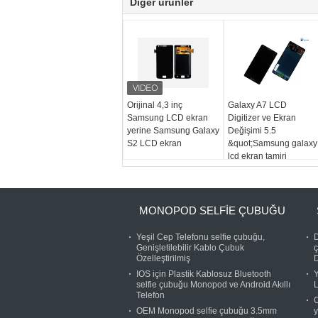
Diğer ürünler
Orijinal 4,3 inç
Galaxy A7 LCD
Samsung LCD ekran
Digitizer ve Ekran
yerine Samsung Galaxy
Değişimi 5.5
S2 LCD ekran
&quot;Samsung galaxy
lcd ekran tamiri
MONOPOD SELFIE ÇUBUĞU
Yeşil Cep Telefonu selfie çubuğu,
D
Genişletilebilir Kablo Çubuk
Özelleştirilmiş
IOS için Plastik Kablosuz Bluetooth
selfie çubuğu Monopod ve Android Akıllı
L
Telefon
O
OEM Monopod selfie çubuğu 3.5mm