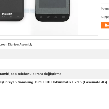
Payme
Supply
İl
een Digitizer Assembly
tamiri
cep telefonu ekranı değiştirme
,
zelleştir Siyah Samsung T959 LCD Dokunmatik Ekran (Fascinate 4G)