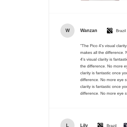
W
Wanzan
Brazil
"The Pico 4's visual clari
makes all the difference. 
4's visual clarity is fant
the difference. No more ey
clarity is fantastic once 
difference. No more eye st
clarity is fantastic once 
difference. No more eye st
L
Lily
Brazil