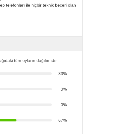
telefonları ile hiçbir teknik beceri olan
ğıdaki tüm oyların dağılımıdır
33%
0%
0%
67%