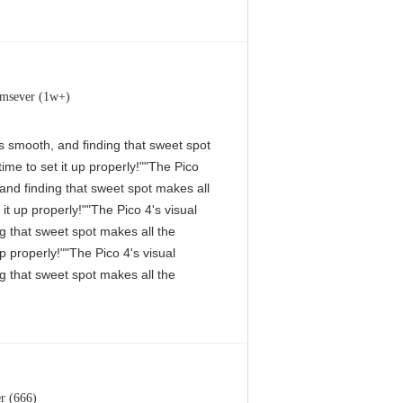
ımsever (1w+)
 is smooth, and finding that sweet spot
me to set it up properly!""The Pico
, and finding that sweet spot makes all
it up properly!""The Pico 4's visual
ng that sweet spot makes all the
p properly!""The Pico 4's visual
ng that sweet spot makes all the
r (666)