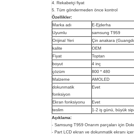
4. Rekabetçi fiyat
5. Tüm göndermeden önce kontrol
Özellikler:
Marka adı
E-Ejderha
Uyumlu
samsung T959
Orijinal Yeri
Çin anakara (Guangd
kalite
OEM
Fiyat
Toptan
boyut
4 inç
çözüm
800 * 480
Malzeme
AMOLED
dokunmatik
Evet
fonksiyon
Ekran fonksiyonu
Evet
teslim
1-2 iş günü, büyük sip
Açıklama:
- Samsung T959 Onarım parçaları için Doku
- Part LCD ekran ve dokunmatik ekranı içerir.