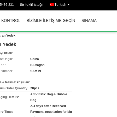
Bir teklif isteği
Turkish
35436-231
E KONTROL
BIZIMLE ILETIŞIME GEÇIN
SINAMA
kran Yedek
n Yedek
yrıntıları:
of Origin:
China
 adı:
E-Dragon
 Number:
SAMT9
& teslimat koşulları:
um Order Quantity:
20pcs
Anti-Static Bag & Bubble
ging Details:
Bag
2-3 days after Received
ery Time:
Payment, negotiation for big