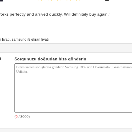
rks perfectly and arrived quickly. Will definitely buy again."
,
fiyatı
samsung j8 ekran fiyatı
t
Sorgunuzu doğrudan bize gönderin
(
0
/ 3000)