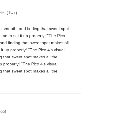
eich (1w+)
 is smooth, and finding that sweet spot
me to set it up properly!""The Pico
, and finding that sweet spot makes all
it up properly!""The Pico 4's visual
ng that sweet spot makes all the
p properly!""The Pico 4's visual
ng that sweet spot makes all the
666)