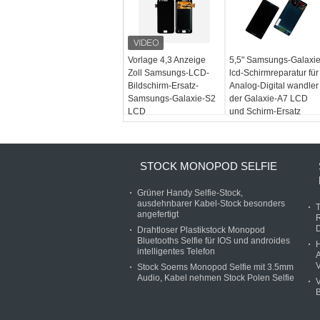
Vorlage 4,3 Anzeige
5,5" Samsungs-Galaxi
Zoll Samsungs-LCD-
lcd-Schirmreparatur für
Bildschirm-Ersatz-
Analog-Digital wandler
Samsungs-Galaxie-S2
der Galaxie-A7 LCD
LCD
und Schirm-Ersatz
STOCK MONOPOD SELFIE
Grüner Handy Selfie-Stock,
ausdehnbarer Kabel-Stock besonders
angefertigt
R
D
Drahtloser Plastikstock Monopod
Bluetooths Selfie für IOS und androides
intelligentes Telefon
A
Stock Soems Monopod Selfie mit 3.5mm
Audio, Kabel nehmen Stock Polen Selfie
V
B