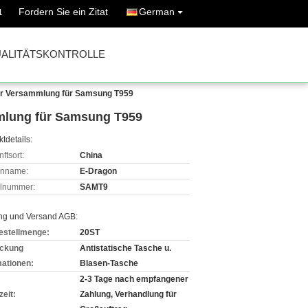
Fordern Sie ein Zitat
German
1
ALITÄTSKONTROLLE
ler Versammlung für Samsung T959
mmlung für Samsung T959
tdetails:
ftsort:
China
enname:
E-Dragon
lnummer:
SAMT9
ng und Versand AGB:
estellmenge:
20ST
ckung
Antistatische Tasche u.
mationen:
Blasen-Tasche
2-3 Tage nach empfangener
zeit:
Zahlung, Verhandlung für