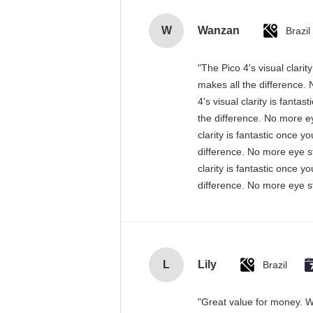
W
Wanzan
Brazil
"The Pico 4's visual clari
makes all the difference. 
4's visual clarity is fant
the difference. No more ey
clarity is fantastic once 
difference. No more eye st
clarity is fantastic once 
difference. No more eye st
L
Lily
Brazil
"Great value for money. Wo