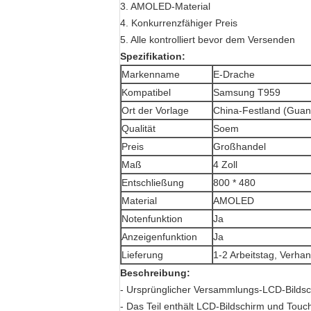
3. AMOLED-Material
4. Konkurrenzfähiger Preis
5. Alle kontrolliert bevor dem Versenden
Spezifikation:
Markenname
E-Drache
Kompatibel
Samsung T959
Ort der Vorlage
China-Festland (Gua
Qualität
Soem
Preis
Großhandel
Maß
4 Zoll
Entschließung
800 * 480
Material
AMOLED
Notenfunktion
Ja
Anzeigenfunktion
Ja
Lieferung
1-2 Arbeitstag, Verha
Beschreibung:
- Ursprünglicher Versammlungs-LCD-Bildsch
- Das Teil enthält LCD-Bildschirm und Touc