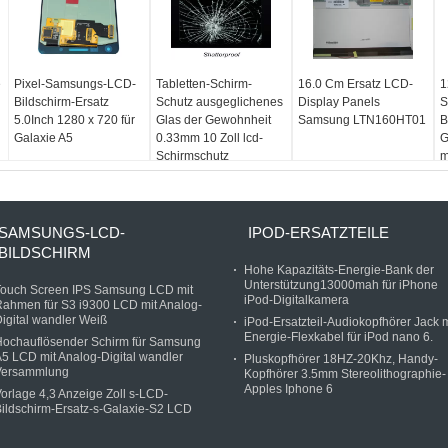
e
Pixel-Samsungs-LCD-
Tabletten-Schirm-
16.0 Cm Ersatz LCD-
1
Bildschirm-Ersatz
Schutz ausgeglichenes
Display Panels
S
5.0Inch 1280 x 720 für
Glas der Gewohnheit
Samsung LTN160HT01
B
Galaxie A5
0.33mm 10 Zoll lcd-
G
Schirmschutz
m
w
SAMSUNGS-LCD-
IPOD-ERSATZTEILE
BILDSCHIRM
Hohe Kapazitäts-Energie-Bank der
Unterstützung13000mah für iPhone
Touch Screen IPS Samsung LCD mit
iPod-Digitalkamera
ahmen für S3 i9300 LCD mit Analog-
igital wandler Weiß
iPod-Ersatzteil-Audiokopfhörer Jack m
Energie-Flexkabel für iPod nano 6.
Hochauflösender Schirm für Samsung
5 LCD mit Analog-Digital wandler
Pluskopfhörer 18HZ-20Khz, Handy-
Versammlung
Kopfhörer 3.5mm Stereolithographie-
Apples Iphone 6
orlage 4,3 Anzeige Zoll s-LCD-
ildschirm-Ersatz-s-Galaxie-S2 LCD