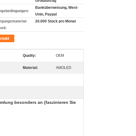
Großauftrag
Banküberweisung, West-
ngsbedingungen:
Unin, Paypal
rgungsmaterial-
20.000 Stück pro Monat
eit:
ntakt
Quality:
OEM
Material:
AMOLED
mlung besonders an (faszinieren Sie