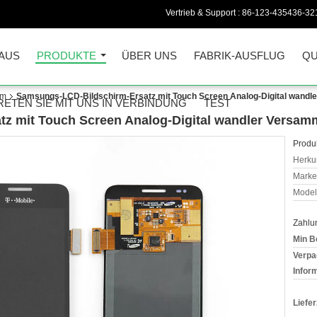
Vertrieb & Support :
86-123-435436-32
AUS
PRODUKTE
ÜBER UNS
FABRIK-AUSFLUG
QU
rm
Samsungs-LCD-Bildschirm-Ersatz mit Touch Screen Analog-Digital wand
RETEN SIE MIT UNS IN VERBINDUNG
TEST
z mit Touch Screen Analog-Digital wandler Versa
Produk
Herkun
Mark
Model
Zahlu
Min B
Verpa
Infor
Liefer