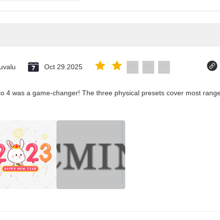
uvalu
Oct 29.2025
co 4 was a game-changer! The three physical presets cover most ranges