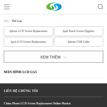
Nhà
>
Thể Loại
Iphone LCD Screen Replacement
Ipad Touch Screen Digitizer
Ipod LCD Screen Replacement
Iphone USB Cable
Monopod Selfie Stick
Samsung Replacement Parts
XEM THÊM
Iphone 6 Replacement Parts
Iphone 5 Replacement Parts
MÀN HÌNH LCD LG5
Iphone 4 Replacement Parts
Ipad Replacement Parts
Ipod Replacement Parts
Nokia LCD Screen
LIÊN HỆ CHÚNG TÔI
HTC LCD Screen Replacement
Samsung LCD Screen
China Phone LCD Screen Replacement Online Market
LG LCD Screen
Màn hình LCD LG1