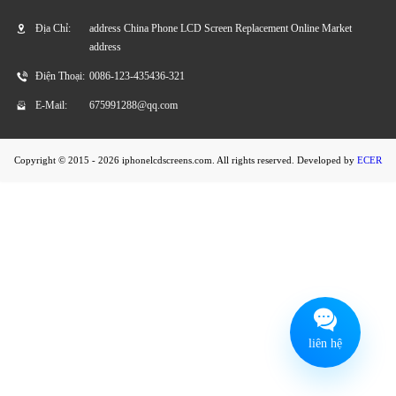
Địa Chỉ:
address China Phone LCD Screen Replacement Online Market
Màn hình LCD LG2
Màn hình LCD LG3
address
Điện Thoại:
0086-123-435436-321
Màn hình LCD LG4
Màn hình LCD LG5
E-Mail:
675991288@qq.com
Màn hình LCD LG6
Màn hình LCD LG7
Copyright © 2015 - 2026 iphonelcdscreens.com. All rights reserved. Developed by
ECER
liên hệ