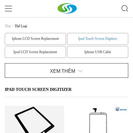
Nhà
>
Thể Loại
Iphone LCD Screen Replacement
Ipad Touch Screen Digitizer
Ipod LCD Screen Replacement
Iphone USB Cable
Monopod Selfie Stick
Samsung Replacement Parts
XEM THÊM
Iphone 6 Replacement Parts
Iphone 5 Replacement Parts
IPAD TOUCH SCREEN DIGITIZER
Iphone 4 Replacement Parts
Ipad Replacement Parts
Ipod Replacement Parts
Nokia LCD Screen
HTC LCD Screen Replacement
Samsung LCD Screen
LG LCD Screen
Màn hình LCD LG1