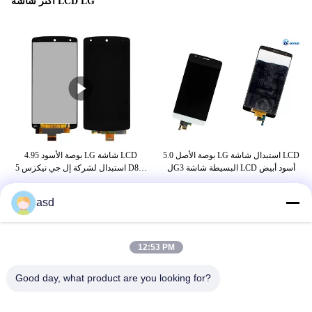
أكثر شاشة LCD LG
5.0 بوصة الأصل LG استبدال شاشة LCD
4.95 بوصة الأسود LG شاشة LCD
شاشة
لG3 البسيطة شاشة LCD أسود أبيض
استبدال لشركة إل جي نيكزس 5 D820
شاشة LCD التي تعمل باللمس محول
الأرقام
asd
بطاقة
12:53 PM
شاشة ال جي 19 بوصة
Good day, what product are you looking for?