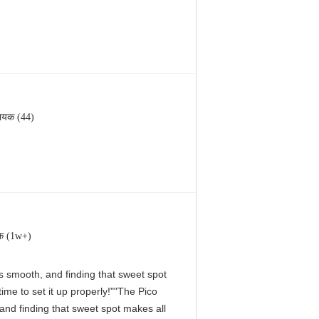
ायक (44)
क (1w+)
 is smooth, and finding that sweet spot
me to set it up properly!""The Pico
, and finding that sweet spot makes all