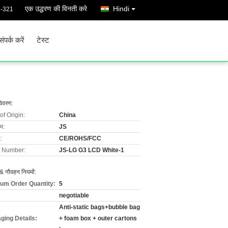
एक उद्धरण की विनती करे
Hindi
6-321
संपर्क करें
टेस्ट
विवरण:
of Origin:
China
ाम:
JS
:
CE/ROHS/FCC
 Number:
JS-LG G3 LCD White-1
& नौवहन नियमों:
um Order Quantity:
5
negotiable
Anti-static bags+bubble bag
ging Details:
+ foam box + outer cartons