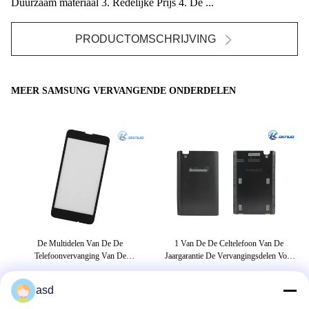
Duurzaam materiaal 3. Redelijke Prijs 4. De ...
PRODUCTOMSCHRIJVING
MEER SAMSUNG VERVANGENDE ONDERDELEN
te
De Multidelen Van De De
1 Van De De Celtelefoon Van De
Telefoonvervanging Van De
Jaargarantie De Vervangingsdelen Voor
Aanrakingscel Voor De Vertoningsglas
De Zwarte Achterdekking Van Lenovo
M
Van Nokia Lumia630
P780
asd