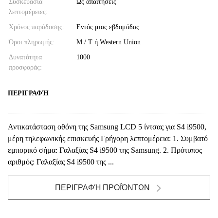
Συσκευασία
Ως απαιτήσεις
λεπτομέρειες:
Χρόνος παράδοσης:
Εντός μιας εβδομάδας
Όροι πληρωμής:
Μ / Τ ή Western Union
Δυνατότητα
1000
προσφοράς:
ΠΕΡΙΓΡΑΦΉ
Αντικατάσταση οθόνη της Samsung LCD 5 ίντσας για S4 i9500,
μέρη τηλεφωνικής επισκευής Γρήγορη λεπτομέρεια: 1. Συμβατό
εμπορικό σήμα: Γαλαξίας S4 i9500 της Samsung. 2. Πρότυπος
αριθμός: Γαλαξίας S4 i9500 της ...
ΠΕΡΙΓΡΑΦΉ ΠΡΟΪΌΝΤΩΝ