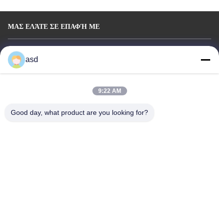
ΜΑΣ ΕΛΆΤΕ ΣΕ ΕΠΑΦΉ ΜΕ
China Phone LCD Screen Replacement Online Market
asd
Διεύθυνση:
address China Phone LCD Screen Replacement Online Market
address
9:22 AM
Τηλέφωνο:
0086-123-435436-321
Good day, what product are you looking for?
E-Mail:
675991288@qq.com
Copyright © 2015 - 2026 iphonelcdscreens.com. All rights reserved. Developed by
ECER