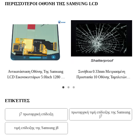
ΠΕΡΙΣΣΌΤΕΡΟΙ ΟΘΌΝΗ ΤΗΣ SAMSUNG LCD
CD
Αντικατάσταση Οθόνης Της Samsung
Συνήθεια 0.33mm Μετριασμένη
16
D
LCD Εικονοκυττάρων 5.0Inch 1280 X
Προστασία 10 Οθόνης Ταμπλετών
αση
720 Για Το Γαλαξία A5
Γυαλιού Προστάτης Οθόνης Ίντσας LCD
ΕΤΙΚΈΤΤΕΣ
πρωταρχική τιμή επίδειξης της Samsung
j7 πρωταρχική επίδειξη
j7
τιμή επίδειξης της Samsung j8