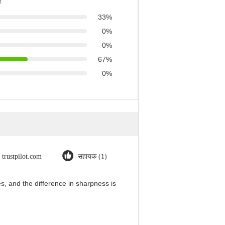
ै
33%
0%
0%
67%
0%
trustpilot.com
सहायक (1)
, and the difference in sharpness is