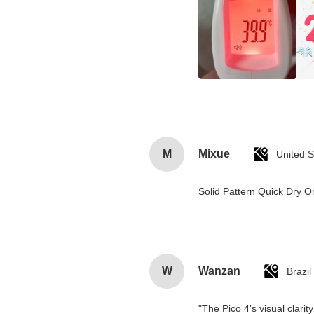
M
Mixue
United S
Solid Pattern Quick Dry
W
Wanzan
Brazil
"The Pico 4's visual clari