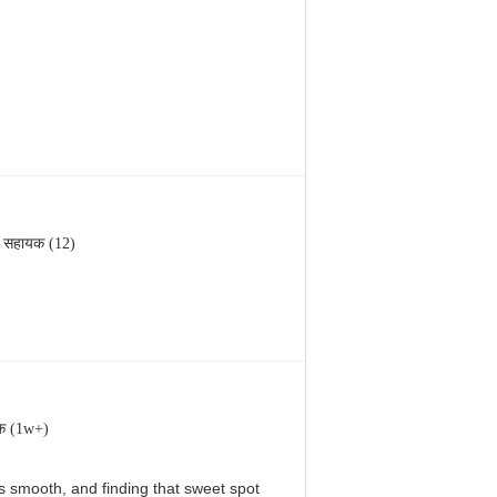
सहायक (12)
क (1w+)
 is smooth, and finding that sweet spot