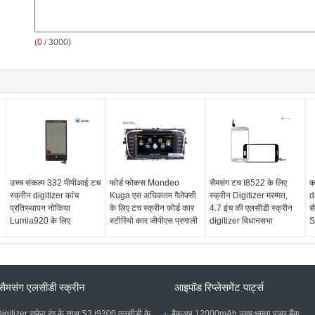
(
0
/ 3000)
उच्च संकल्प 332 पीपीआई टच
फोर्ड फोकस Mondeo
सैमसंग टच I8522 के लिए
क
स्क्रीन digitizer कांच
Kuga एस अधिकतम गैलेक्सी
स्क्रीन Digitizer मरम्मत,
d
प्रतिस्थापन नोकिया
के लिए टच स्क्रीन फोर्ड कार
4.7 इंच की एलसीडी स्क्रीन
सै
Lumia920 के लिए
स्टीरियो कार जीपीएस प्रणाली
digitizer विधानसभा
S
सैमसंग एलसीडी स्क्रीन
आइपॉड रिप्लेसमेंट पार्ट्स
igitizer सफेद रंग के साथ S3 i9300 एलसीडी के
बैकअप 12000mAh उच्च क्षमता पावर बैंक