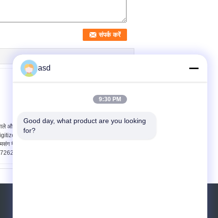
asd
9:30 PM
Good day, what product are you looking 
ाले और सफेद टच स्क्रीन
4.3 "नोकिया Digitizer टच
for?
igitizer प्रतिस्थापन के लिए
स्क्रीन प्रतिस्थापन
मसंग गैलेक्सी स्टार प्रो
Lumia820 के लिए, एलसीडी
7262
टच स्क्रीन की मरम्मत
एक बोली का अनुरोध
भेजना