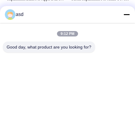
Wifi 3G
asd
THẺ
9:12 PM
sửa màn hình apple ipad
thay màn hình ipad air 2
Good day, what product are you looking for?
IPad Replacement Parts
LIÊN HỆ CHÚNG TÔI
China Phone LCD Screen Replacement Online Market
Địa Chỉ:
address China Phone LCD Screen Replacement Online Market
address
Điện Thoại:
0086-123-435436-321
E-Mail:
675991288@qq.com