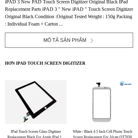
iPAD 3 New PAD Touch Screen Digitizer Original Black IPad
Replacement Parts iPAD 3 " New iPAD " Touch Screen Digitizer
Original Black Condition :Original Tested Weight : 150g Packing
: Individual Foam + Carton ...
MÔ TẢ SẢN PHẨM
HƠN IPAD TOUCH SCREEN DIGITIZER
zer
IPad Touch Screen Glass Digitizer
White / Black 4.5 Inch Cell Phone Touch
H
ar
Replacement Black For Apple IPad 1st
Screen Replacement For Alcate OT7050
D