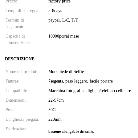
Prezzo:
factory price
Tempi di consegna:
5-8days
Termini di
paypal, L/C, T/T
pagamento:
Capacità di
10000pcs/al mese
alimentazione:
DESCRIZIONE
Nome del prodotto:
Monopiede di Selfie
Fatures:
7segents, peso leggero, facile portare
Compatibile:
Macchina fotografica digitale/telefono cellulare
Dimensioni:
22-97cm
Peso:
30G
Lunghezza piegata:
220mm
Evidenziare:
,
bastone allungabile del selfie