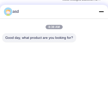
IPhone/Android
asd
UMBAUTEN
8:38 AM
monopod selfie Stock
ausdehnbarer selfie Stock
Good day, what product are you looking for?
Hand-selfie Stock
TRETEN SIE MIT UNS IN VERBINDUNG
China Phone LCD Screen Replacement Online Market
Addresss:
address China Phone LCD Screen Replacement Online Market
address
Telefon:
0086-123-435436-321
E-Mail:
675991288@qq.com