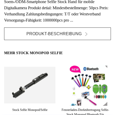
Soem-/ODM-Smartphone Selfie Stock Hand für mobile
Digitalkamera Produkt detial: Mindestbestellmenge: 50pcs Preis:
Verhandlung Zahlungsbedingungen: T/T oder Westverband
Versorgungs-Fähigkeit: 1000000pcs pro ...
PRODUKT-BESCHREIBUNG
MEHR STOCK MONOPOD SELFIE
dy-
Stock Selfie Monopod/Selfie
Fensterladen-Direktübertragung Selfie-
Stock Monopod Bluetooth Für
Was