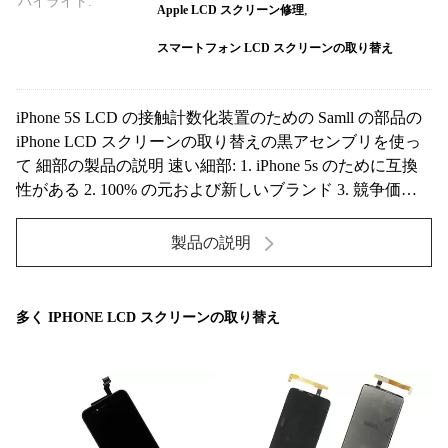
ハイライト:
,
Apple LCD スクリーン修理
スマートフォン LCD スクリーンの取り替え
iPhone 5S LCD の接触計数化装置のための Samll の部品の
iPhone LCD スクリーンの取り替えの黒アセンブリを使っ
て 細部の製品の説明 速い細部: 1. iPhone 5s のために互換
性がある 2. 100% の元および新しいブランド 3. 競争価格
4. 複数の接触、LCD IPS の 5. 家ボタン、前部カメラおよ
び受話口を使って 6. 出荷する前に点検されるすべて 7. 長
製品の説明
い保証 記...
多く IPHONE LCD スクリーンの取り替え