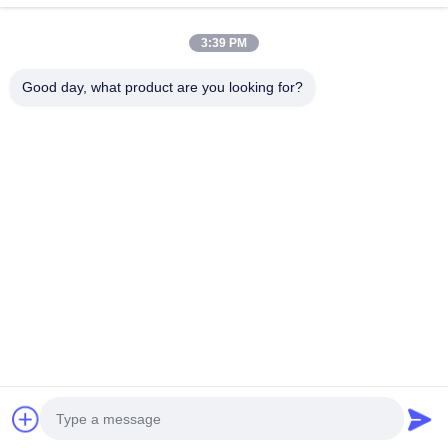
住所:
address China Phone LCD Screen Replacement Online Market
address
3:39 PM
電話:
0086-123-435436-321
Good day, what product are you looking for?
E-Mail:
675991288@qq.com
Copyright © 2015 - 2026 iphonelcdscreens.com. All rights reserved. Developed by
ECER
連絡先