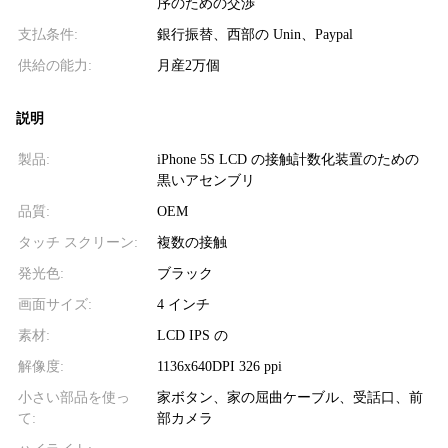
序のための交渉
支払条件:
銀行振替、西部の Unin、Paypal
供給の能力:
月産2万個
説明
製品:
iPhone 5S LCD の接触計数化装置のための
黒いアセンブリ
品質:
OEM
タッチ スクリーン:
複数の接触
発光色:
ブラック
画面サイズ:
4 インチ
素材:
LCD IPS の
解像度:
1136x640DPI 326 ppi
小さい部品を使っ
家ボタン、家の屈曲ケーブル、受話口、前
て:
部カメラ