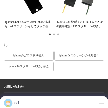
生
Iphone6 6plus 5 のための Iphone 多彩
1280 X 780 決断 4.7" HTC 1 X のため
ベ
な Lcd スクリーンそしてタッチ画面
の携帯電話 LCD スクリーンの取り替
ン
ブ
の計数化装置アセンブリ
え
札
iphoneのガラス取り替え
iphone 5sスクリーンの取り替え
iphone 6sスクリーンの取り替え
お問い合わせ
China Phone LCD Screen Replacement Online Market
asd