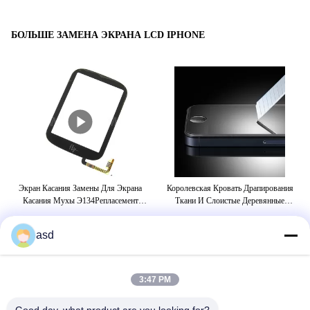
БОЛЬШЕ ЗАМЕНА ЭКРАНА LCD IPHONE
Экран Касания Замены Для Экрана
Королевская Кровать Драпирования
Цв
Касания Мухы Э134Репласемент
Ткани И Слоистые Деревянные
80
Собрания Мухы Э133 Для Мухы
Таблицы Стола С Шкафом Багажа
Э134Репласемен Собрания Мухы Э133
asd
БИРКИ
3:47 PM
замена iphone стеклянная
замена экрана iphone 5s