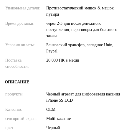
Упаковывая детали:
Противостатический мешок & мешок
пузыря
Время доставки:
через 2-3 дня после денежного
поступления, переговоры для большого
заказа
Условия оплаты:
Банковский трансфер, западное Unin,
Paypal
Поставка
20.000 ПК в месяц
способности:
ОПИСАНИЕ
продукты:
Черный агрегат для цифрователя касания
iPhone 5S LCD
Качество:
OEM
сенсорный экран:
Multi-касание
цвет:
Черный